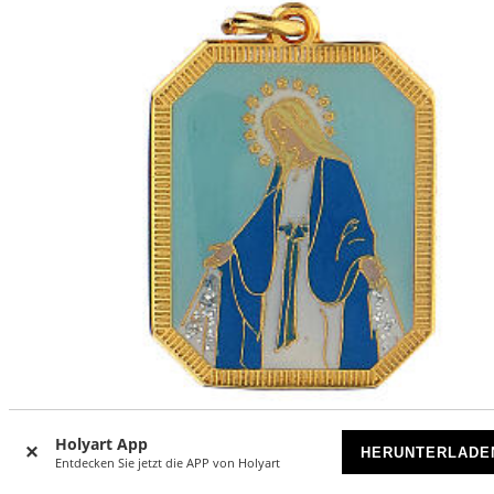
Holyart App
HERUNTERLADE
Medaillon, Unbefleckte Empfängnis, Zamak emailliert
Entdecken Sie jetzt die APP von Holyart