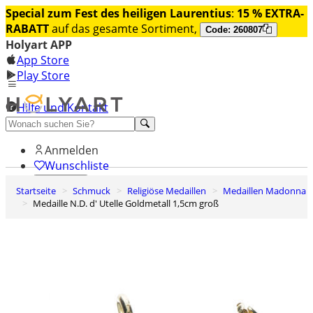
Special zum Fest des heiligen Laurentius
:
15 % EXTRA-
RABATT
auf das gesamte Sortiment,
Code: 260807
Holyart APP
App Store
Play Store
Hilfe und Kontakt
Entdecken Sie Premium
Anmelden
Wunschliste
Startseite
Schmuck
Religiöse Medaillen
Medaillen Madonna
0
Medaille N.D. d' Utelle Goldmetall 1,5cm groß
Warenkorb