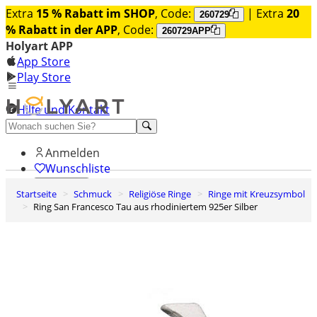
Extra
15 % Rabatt im SHOP
, Code:
| Extra
20
260729
% Rabatt in der APP
, Code:
260729APP
Holyart APP
App Store
Play Store
Hilfe und Kontakt
Entdecken Sie Premium
Anmelden
Wunschliste
Startseite
Schmuck
Religiöse Ringe
Ringe mit Kreuzsymbol
0
Ring San Francesco Tau aus rhodiniertem 925er Silber
Warenkorb