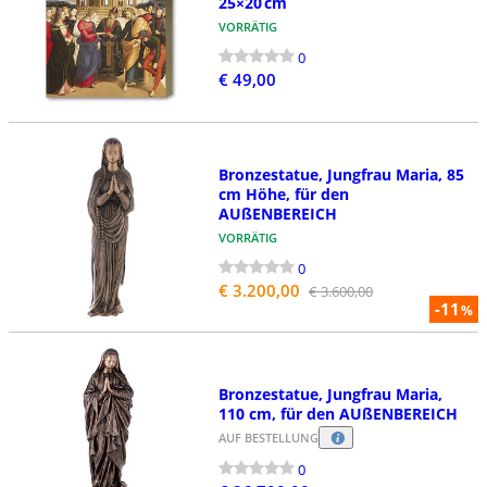
25×20 cm
VORRÄTIG
0
€ 49,00
Bronzestatue, Jungfrau Maria, 85
cm Höhe, für den
AUßENBEREICH
VORRÄTIG
0
€ 3.200,00
€ 3.600,00
-11
%
Bronzestatue, Jungfrau Maria,
110 cm, für den AUßENBEREICH
AUF BESTELLUNG
0