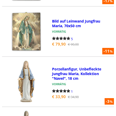
-17
%
Bild auf Leinwand Jungfrau
Maria, 70x50 cm
VORRÄTIG
5
€ 79,90
€ 90,00
-11
%
Porzellanfigur, Unbefleckte
Jungfrau Maria, Kollektion
"Navel", 18 cm
VORRÄTIG
1
€ 33,90
€ 34,90
-3
%