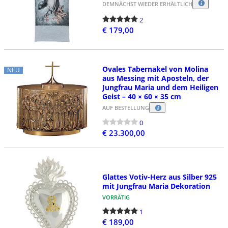
DEMNÄCHST WIEDER ERHÄLTLICH
2
€ 179,00
Ovales Tabernakel von Molina
NEU
aus Messing mit Aposteln, der
Jungfrau Maria und dem Heiligen
Geist – 40 × 60 × 35 cm
AUF BESTELLUNG
0
€ 23.300,00
Glattes Votiv-Herz aus Silber 925
mit Jungfrau Maria Dekoration
VORRÄTIG
1
€ 189,00