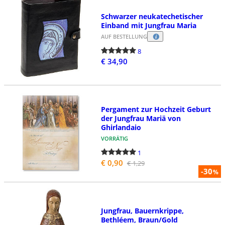
Schwarzer neukatechetischer
Einband mit Jungfrau Maria
AUF BESTELLUNG
8
€ 34,90
Pergament zur Hochzeit Geburt
der Jungfrau Mariä von
Ghirlandaio
VORRÄTIG
1
€ 0,90
€ 1,29
-30
%
Jungfrau, Bauernkrippe,
Bethléem, Braun/Gold