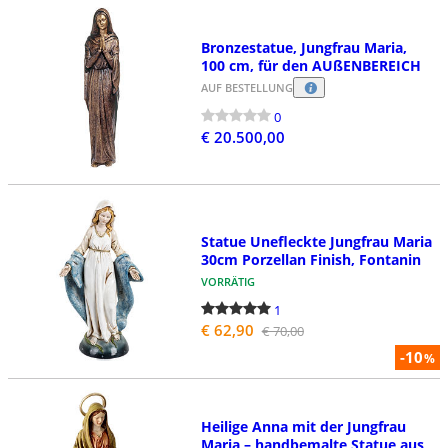
Bronzestatue, Jungfrau Maria,
100 cm, für den AUßENBEREICH
AUF BESTELLUNG
0
€ 20.500,00
Statue Unefleckte Jungfrau Maria
30cm Porzellan Finish, Fontanin
VORRÄTIG
1
€ 62,90
€ 70,00
-10
%
Heilige Anna mit der Jungfrau
Maria – handbemalte Statue aus