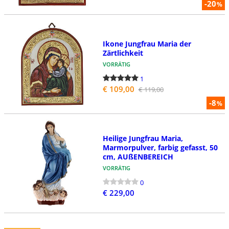
-20
%
Ikone Jungfrau Maria der
Zärtlichkeit
VORRÄTIG
1
€ 109,00
€ 119,00
-8
%
Heilige Jungfrau Maria,
Marmorpulver, farbig gefasst, 50
cm, AUßENBEREICH
VORRÄTIG
0
€ 229,00