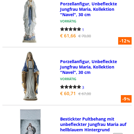
Porzellanfigur, Unbefleckte
Jungfrau Maria, Kollektion
"Navel", 30 cm
VORRÄTIG
1
€ 61,66
€ 70,00
-12
%
Porzellanfigur, Unbefleckte
Jungfrau Maria, Kollektion
"Navel", 30 cm
VORRÄTIG
3
€ 60,71
€ 67,00
-9
%
Bestickter Pultbehang mit
unbefleckter Jungfrau Maria auf
hellblauem Hintergrund