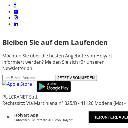
Bleiben Sie auf dem Laufenden
Möchten Sie über die besten Angebote von Holyart
informiert werden? Melden Sie sich für unseren
Newsletter an.
JETZT ABONNIEREN
PULCRANET S.r.l.
Rechtssitz: Via Martiniana n° 325/B - 41126 Modena (Mo) -
Italien
Holyart App
Betriebs- und Verwaltungssitz: Via Emore Tirelli 30 -
HERUNTERLADE
Entdecken Sie jetzt die APP von Holyart
42122 Reggio Emilia (Re) - Italien