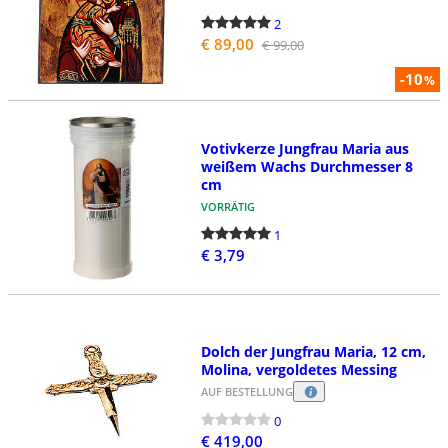
2
€ 89,00
€ 99,00
-10
%
Votivkerze Jungfrau Maria aus
weißem Wachs Durchmesser 8
cm
VORRÄTIG
1
€ 3,79
Dolch der Jungfrau Maria, 12 cm,
Molina, vergoldetes Messing
AUF BESTELLUNG
0
€ 419,00