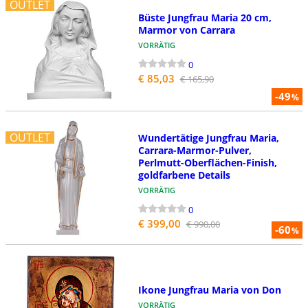
OUTLET
Büste Jungfrau Maria 20 cm,
Marmor von Carrara
VORRÄTIG
0
€ 85,03
€ 165,90
-49
%
OUTLET
Wundertätige Jungfrau Maria,
Carrara-Marmor-Pulver,
Perlmutt-Oberflächen-Finish,
goldfarbene Details
VORRÄTIG
0
€ 399,00
€ 990,00
-60
%
Ikone Jungfrau Maria von Don
VORRÄTIG