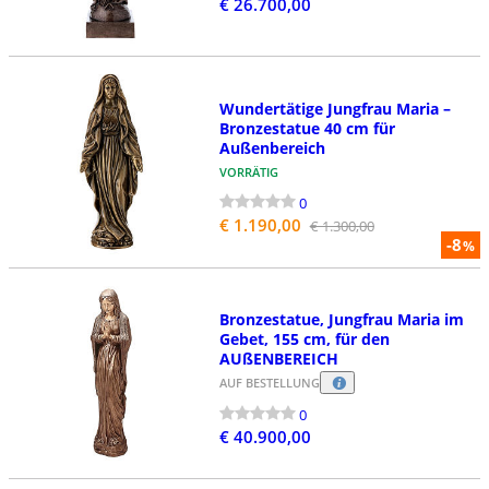
€ 26.700,00
Wundertätige Jungfrau Maria –
Bronzestatue 40 cm für
Außenbereich
VORRÄTIG
0
€ 1.190,00
€ 1.300,00
-8
%
Bronzestatue, Jungfrau Maria im
Gebet, 155 cm, für den
AUßENBEREICH
AUF BESTELLUNG
0
€ 40.900,00