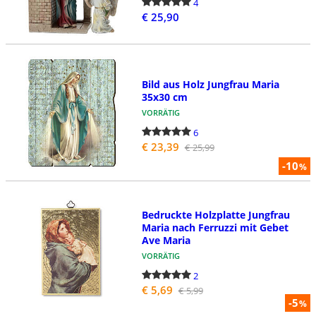
4
€ 25,90
Bild aus Holz Jungfrau Maria
35x30 cm
VORRÄTIG
6
€ 23,39
€ 25,99
-10
%
Bedruckte Holzplatte Jungfrau
Maria nach Ferruzzi mit Gebet
Ave Maria
VORRÄTIG
2
€ 5,69
€ 5,99
-5
%