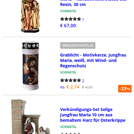
Resin, 30 cm
VORRÄTIG
1
€ 67,00
MENGENSTAFFEL/N
Grablicht - Motivkerze, Jungfrau
Maria, weiß, mit Wind- und
Regenschutz
VORRÄTIG
2
€ 2,74
€ 4,29
Ab
-23
%
Verkündigungs-Set Selige
Jungfrau Maria 10 cm aus
bemaltem Harz für Osterkrippe
VORRÄTIG