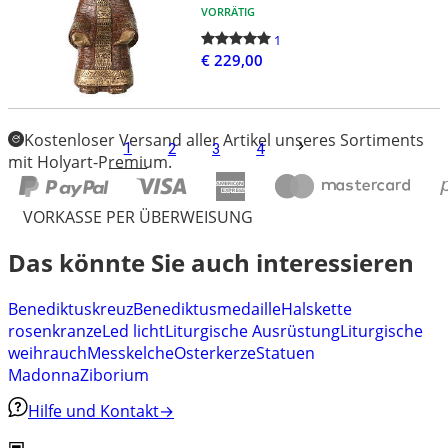
VORRÄTIG
1
€ 229,00
Kostenloser Versand aller Artikel unseres Sortiments
1
2
3
4
mit Holyart-Premium.
VORKASSE PER ÜBERWEISUNG
Das könnte Sie auch interessieren
Benediktuskreuz
Benediktusmedaille
Halskette
rosenkranze
Led licht
Liturgische Ausrüstung
Liturgische
weihrauch
Messkelche
Osterkerze
Statuen
Madonna
Ziborium
Hilfe und Kontakt
→