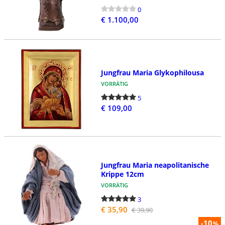
0
€ 1.100,00
Jungfrau Maria Glykophilousa
VORRÄTIG
5
€ 109,00
Jungfrau Maria neapolitanische
Krippe 12cm
VORRÄTIG
3
€ 35,90
€ 39,90
-10
%