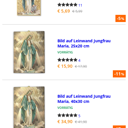
11
€ 5,69
€ 5,99
-5
%
Bild auf Leinwand Jungfrau
Maria, 25x20 cm
VORRÄTIG
4
€ 15,90
€ 17,90
-11
%
Bild auf Leinwand Jungfrau
Maria, 40x30 cm
VORRÄTIG
5
€ 34,90
€ 41,90