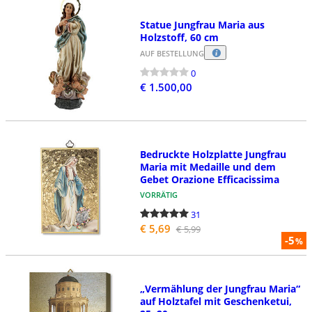
Statue Jungfrau Maria aus
Holzstoff, 60 cm
AUF BESTELLUNG
0
€ 1.500,00
Bedruckte Holzplatte Jungfrau
Maria mit Medaille und dem
Gebet Orazione Efficacissima
VORRÄTIG
31
€ 5,69
€ 5,99
-5
%
„Vermählung der Jungfrau Maria“
auf Holztafel mit Geschenketui,