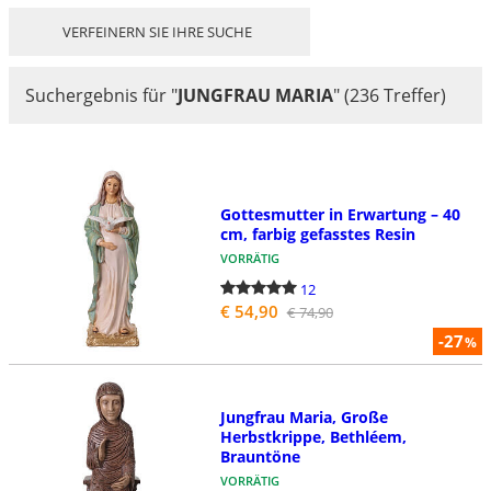
VERFEINERN SIE IHRE SUCHE
Suchergebnis für
"
JUNGFRAU MARIA
"
(236 Treffer)
Gottesmutter in Erwartung – 40
cm, farbig gefasstes Resin
VORRÄTIG
12
€ 54,90
€ 74,90
-27
%
Jungfrau Maria, Große
Herbstkrippe, Bethléem,
Brauntöne
VORRÄTIG