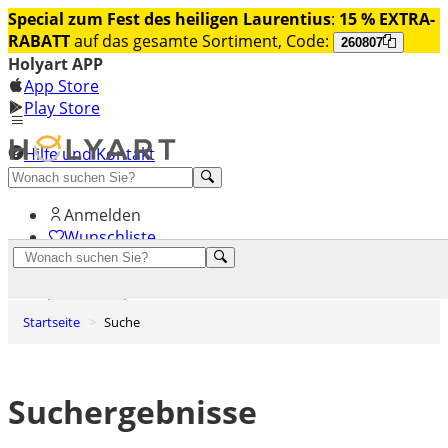
Special zum Fest des heiligen Laurentius
:
15 % EXTRA-
RABATT
auf das gesamte Sortiment, Code:
260807
Holyart APP
App Store
Play Store
Hilfe und Kontakt
Entdecken Sie Premium
Anmelden
Wunschliste
0
Warenkorb
Startseite
Suche
Suchergebnisse