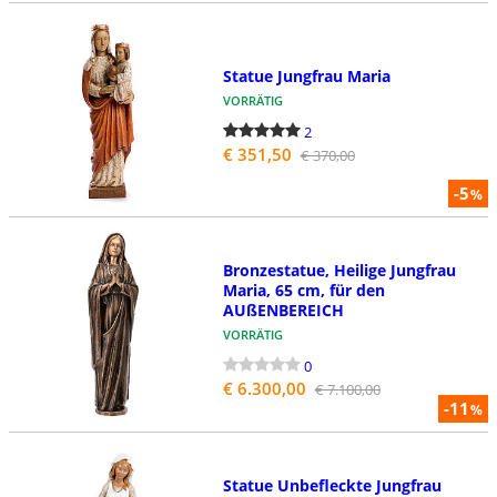
Statue Jungfrau Maria
VORRÄTIG
2
€ 351,50
€ 370,00
-5
%
Bronzestatue, Heilige Jungfrau
Maria, 65 cm, für den
AUßENBEREICH
VORRÄTIG
0
€ 6.300,00
€ 7.100,00
-11
%
Statue Unbefleckte Jungfrau