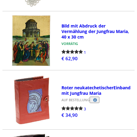
Bild mit Abdruck der
Vermählung der Jungfrau Maria,
40 x 30 cm
VORRÄTIG
1
€ 62,90
Roter neukatechetischerEinband
mit Jungfrau Maria
AUF BESTELLUNG
3
€ 34,90