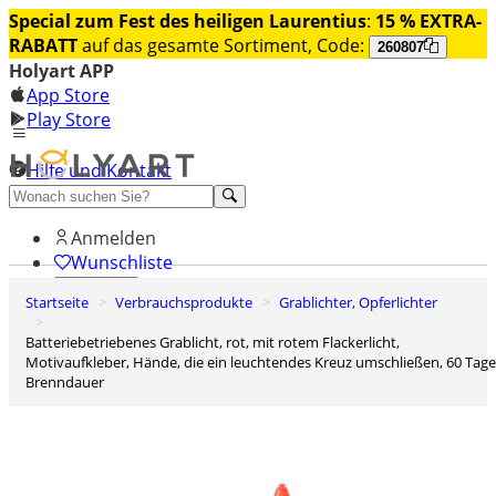
Special zum Fest des heiligen Laurentius
:
15 % EXTRA-
RABATT
auf das gesamte Sortiment, Code:
260807
Holyart APP
App Store
Play Store
Hilfe und Kontakt
Entdecken Sie Premium
Anmelden
Wunschliste
Startseite
Verbrauchsprodukte
Grablichter, Opferlichter
0
Warenkorb
batteriebetriebenes Grablicht, rot, mit rotem Flackerlicht,
Motivaufkleber, Hände, die ein leuchtendes Kreuz umschließen, 60 Tage
Brenndauer