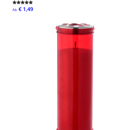
€ 1,49
Ab