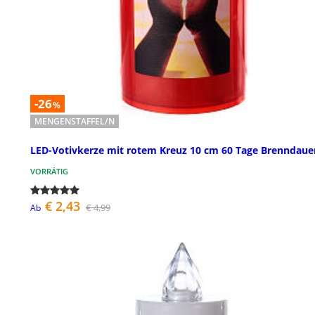
-26
%
MENGENSTAFFEL/N
LED-Votivkerze mit rotem Kreuz 10 cm 60 Tage Brenndaue
VORRÄTIG
€ 2,43
€ 4,99
Ab