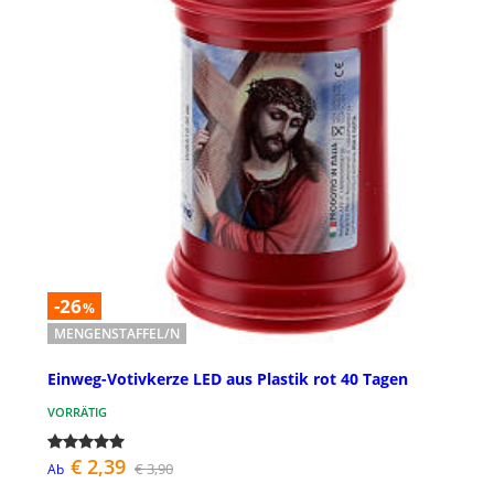
-26
%
MENGENSTAFFEL/N
Einweg-Votivkerze LED aus Plastik rot 40 Tagen
VORRÄTIG
€ 2,39
€ 3,90
Ab