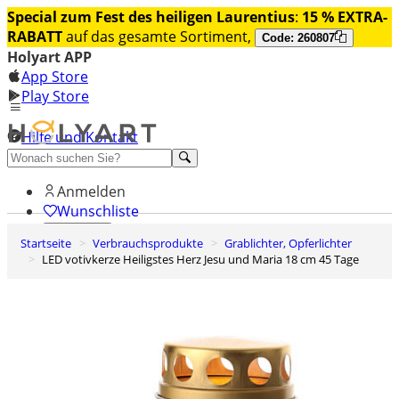
Special zum Fest des heiligen Laurentius
:
15 % EXTRA-
RABATT
auf das gesamte Sortiment,
Code: 260807
Holyart APP
App Store
Play Store
Hilfe und Kontakt
Entdecken Sie Premium
Anmelden
Wunschliste
Startseite
Verbrauchsprodukte
Grablichter, Opferlichter
0
LED votivkerze Heiligstes Herz Jesu und Maria 18 cm 45 Tage
Warenkorb