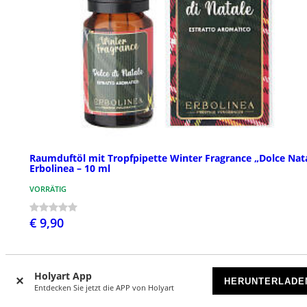
Raumduftöl mit Tropfpipette Winter Fragrance „Dolce Nat
Erbolinea – 10 ml
VORRÄTIG
€ 9,90
Holyart App
NEU
HERUNTERLADE
Entdecken Sie jetzt die APP von Holyart