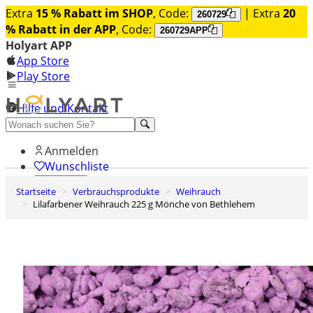
Extra
15 % Rabatt im SHOP
, Code:
| Extra
20
260729
% Rabatt in der APP
, Code:
260729APP
Holyart APP
App Store
Play Store
Hilfe und Kontakt
Entdecken Sie Premium
Anmelden
Wunschliste
Startseite
Verbrauchsprodukte
Weihrauch
0
Lilafarbener Weihrauch 225 g Mönche von Bethlehem
Warenkorb