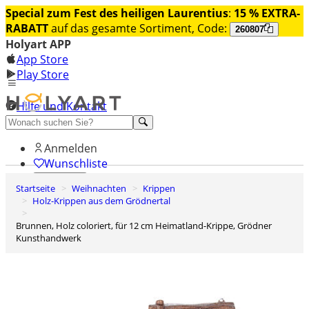
Special zum Fest des heiligen Laurentius
:
15 % EXTRA-
RABATT
auf das gesamte Sortiment, Code:
260807
Holyart APP
App Store
Play Store
Hilfe und Kontakt
Entdecken Sie Premium
Anmelden
Wunschliste
Startseite
Weihnachten
Krippen
0
Holz-Krippen aus dem Grödnertal
Warenkorb
Brunnen, Holz coloriert, für 12 cm Heimatland-Krippe, Grödner
Kunsthandwerk