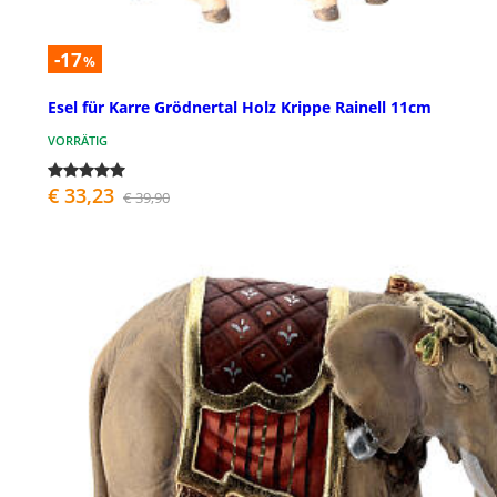
-17
%
Esel für Karre Grödnertal Holz Krippe Rainell 11cm
VORRÄTIG
€ 33,23
€ 39,90