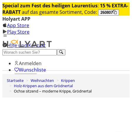
Special zum Fest des heiligen Laurentius
:
15 % EXTRA-
RABATT
auf das gesamte Sortiment, Code:
260807
Holyart APP
App Store
Play Store
Hilfe und Kontakt
Entdecken Sie Premium
Anmelden
Wunschliste
Startseite
Weihnachten
Krippen
0
Holz-Krippen aus dem Grödnertal
Warenkorb
Ochse sitzend – moderne Krippe, Grödnertal