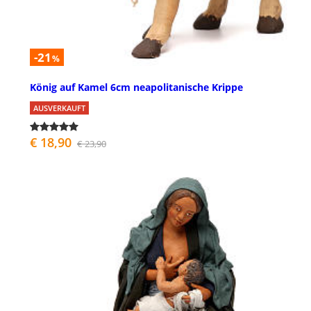
-21
%
König auf Kamel 6cm neapolitanische Krippe
AUSVERKAUFT
€ 18,90
€ 23,90