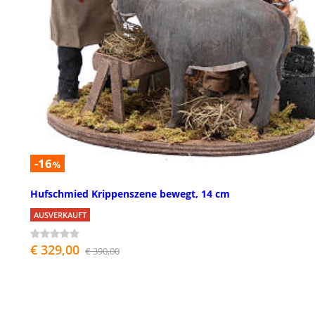
-16
%
Hufschmied Krippenszene bewegt, 14 cm
AUSVERKAUFT
€ 329,00
€ 390,00