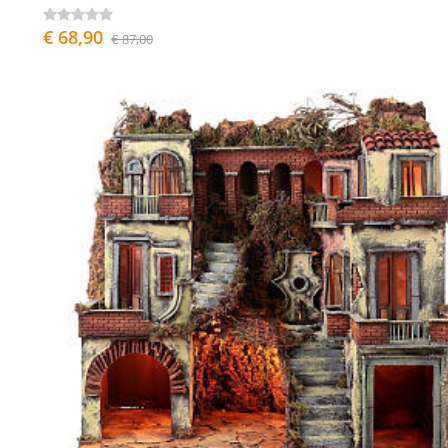
€ 68,90
€ 87,00