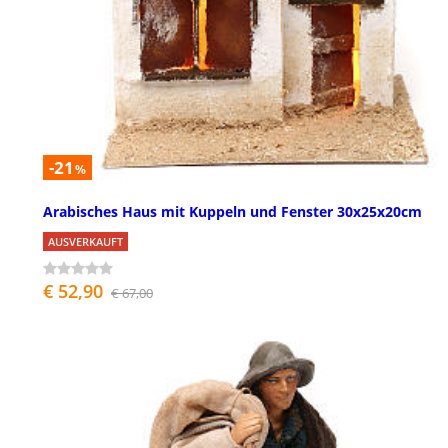
-21
%
Arabisches Haus mit Kuppeln und Fenster 30x25x20cm
AUSVERKAUFT
€ 52,90
€ 67,00