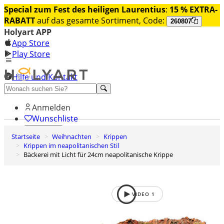
Special zum Fest des heiligen Laurentius
:
15 % EXTRA-
RABATT
auf das gesamte Sortiment, Code:
260807
Holyart APP
App Store
Play Store
Hilfe und Kontakt
Entdecken Sie Premium
Anmelden
Wunschliste
Startseite
Weihnachten
Krippen
0
Krippen im neapolitanischen Stil
Warenkorb
Bäckerei mit Licht für 24cm neapolitanische Krippe
VIDEO
1