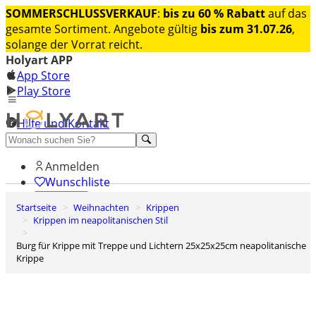
SOMMERSCHLUSSVERKAUF
:
bis zu 60 % Rabatt
auf das
gesamte Sortiment. Angebote gültig
bis zum 31.07.26
,
solange der Vorrat reicht.
Holyart APP
App Store
Play Store
Hilfe und Kontakt
Entdecken Sie Premium
Anmelden
Wunschliste
Startseite
Weihnachten
Krippen
0
Krippen im neapolitanischen Stil
Warenkorb
Burg für Krippe mit Treppe und Lichtern 25x25x25cm neapolitanische
Krippe