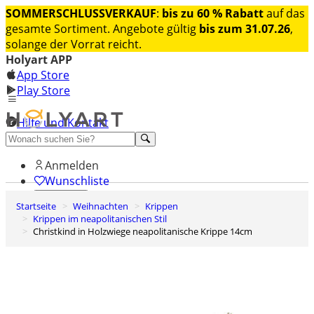
SOMMERSCHLUSSVERKAUF
:
bis zu 60 % Rabatt
auf das
gesamte Sortiment. Angebote gültig
bis zum 31.07.26
,
solange der Vorrat reicht.
Holyart APP
App Store
Play Store
Hilfe und Kontakt
Entdecken Sie Premium
Anmelden
Wunschliste
Startseite
Weihnachten
Krippen
0
Krippen im neapolitanischen Stil
Warenkorb
Christkind in Holzwiege neapolitanische Krippe 14cm