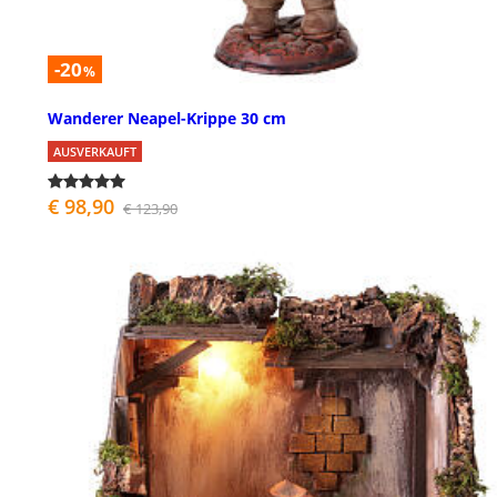
-20
%
Wanderer Neapel-Krippe 30 cm
AUSVERKAUFT
€ 98,90
€ 123,90