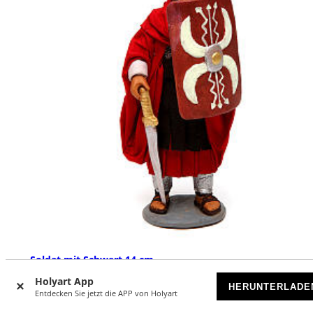
Soldat mit Schwert 14 cm
Holyart App
AUSVERKAUFT
HERUNTERLADE
Entdecken Sie jetzt die APP von Holyart