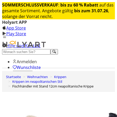
SOMMERSCHLUSSVERKAUF
:
bis zu 60 % Rabatt
auf das
gesamte Sortiment. Angebote gültig
bis zum 31.07.26
,
solange der Vorrat reicht.
Holyart APP
App Store
Play Store
Hilfe und Kontakt
Entdecken Sie Premium
Anmelden
Wunschliste
Startseite
Weihnachten
Krippen
0
Krippen im neapolitanischen Stil
Warenkorb
Fischhändler mit Stand 12cm neapolitanische Krippe