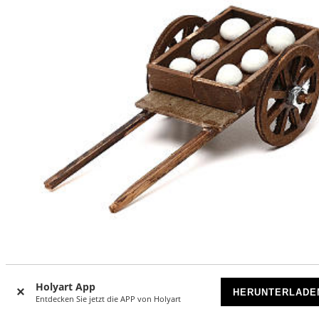
Holzkarre mit Brotteig neapolitanische Krippe 8cm
Holyart App
HERUNTERLADE
Entdecken Sie jetzt die APP von Holyart
AUSVERKAUFT