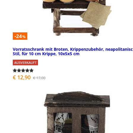
-24
%
Vorratsschrank mit Broten, Krippenzubehör, neapolitanis
Stil, für 10 cm Krippe, 10x5x5 cm
AUSVERKAUFT
€ 12,90
€ 17,00