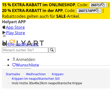
15 % EXTRA-RABATT im ONLINESHOP
, Code:
|
260717
20 % EXTRA-RABATT in der APP
, Code:
|
260717APP
Rabattcodes gelten auch für
SALE
-Artikel.
Holyart APP
App Store
Play Store
Hilfe und Kontakt
Entdecken Sie Premium
Anmelden
Wunschliste
Startseite
Weihnachten
Krippen
0
Krippen im neapolitanischen Stil
Warenkorb
Holz Hütte 30x49x29cm neapolitanische Krippe