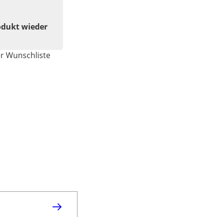
odukt wieder
er Wunschliste
.