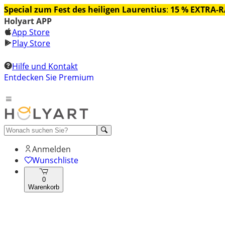
Special zum Fest des heiligen Laurentius
:
15 % EXTRA-
Holyart APP
App Store
Play Store
Hilfe und Kontakt
Entdecken Sie Premium
Anmelden
Wunschliste
0
Warenkorb