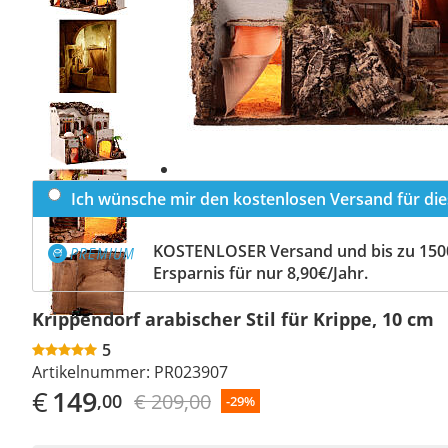
Previous
slide
Next
slide
Ich wünsche mir den kostenlosen Versand für dies
KOSTENLOSER Versand und bis zu 150
Ersparnis für nur 8,90€/Jahr.
Krippendorf arabischer Stil für Krippe, 10 cm
5
Artikelnummer:
PR023907
€
149
€ 209,00
,00
-29%