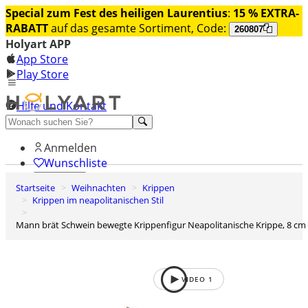
Special zum Fest des heiligen Laurentius
:
15 % EXTRA-
RABATT
auf das gesamte Sortiment, Code:
260807
Holyart APP
App Store
Play Store
Hilfe und Kontakt
Entdecken Sie Premium
Anmelden
Wunschliste
Startseite
Weihnachten
Krippen
0
Krippen im neapolitanischen Stil
Warenkorb
Mann brät Schwein bewegte Krippenfigur Neapolitanische Krippe, 8 cm
VIDEO
1