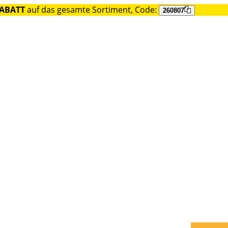
RABATT
auf das gesamte Sortiment, Code:
260807