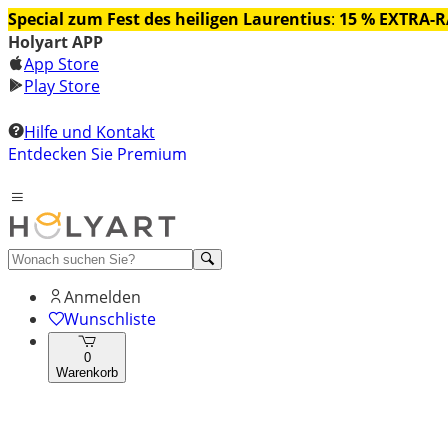
Special zum Fest des heiligen Laurentius
:
15 % EXTRA-
Holyart APP
App Store
Play Store
Hilfe und Kontakt
Entdecken Sie Premium
Anmelden
Wunschliste
0
Warenkorb