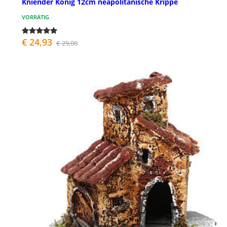
Kniender König 12cm neapolitanische Krippe
VORRÄTIG
€ 24,93
€ 29,00