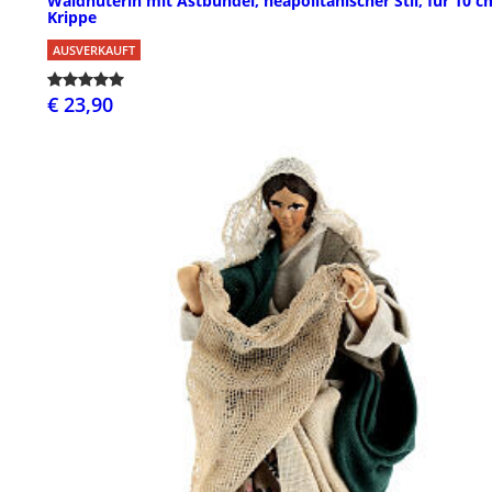
Waldhüterin mit Astbündel, neapolitanischer Stil, für 10 c
Krippe
AUSVERKAUFT
€ 23,90