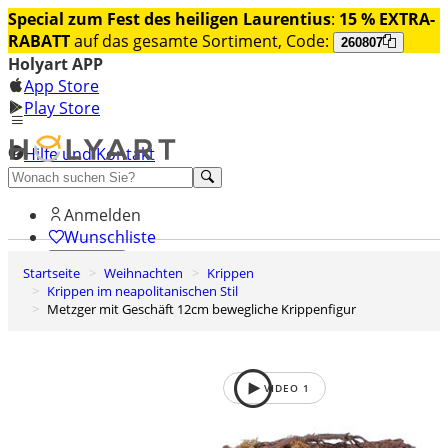
Special zum Fest des heiligen Laurentius
:
15 % EXTRA-
RABATT
auf das gesamte Sortiment, Code:
260807
Holyart APP
App Store
Play Store
Hilfe und Kontakt
Entdecken Sie Premium
Anmelden
Wunschliste
Startseite
Weihnachten
Krippen
0
Krippen im neapolitanischen Stil
Warenkorb
Metzger mit Geschäft 12cm bewegliche Krippenfigur
VIDEO
1