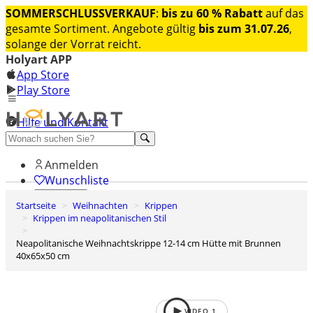
SOMMERSCHLUSSVERKAUF
:
bis zu 60 % Rabatt
auf das
gesamte Sortiment. Angebote gültig
bis zum 31.07.26
,
solange der Vorrat reicht.
Holyart APP
App Store
Play Store
Hilfe und Kontakt
Entdecken Sie Premium
Anmelden
Wunschliste
Startseite
Weihnachten
Krippen
0
Krippen im neapolitanischen Stil
Warenkorb
Neapolitanische Weihnachtskrippe 12-14 cm Hütte mit Brunnen
40x65x50 cm
VIDEO
1