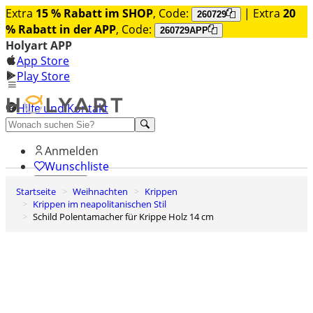
Extra
15 % Rabatt im SHOP
, Code:
| Extra
20
260729
% Rabatt in der APP
, Code:
260729APP
Holyart APP
App Store
Play Store
Hilfe und Kontakt
Entdecken Sie Premium
Anmelden
Wunschliste
Startseite
Weihnachten
Krippen
0
Krippen im neapolitanischen Stil
Warenkorb
Schild Polentamacher für Krippe Holz 14 cm