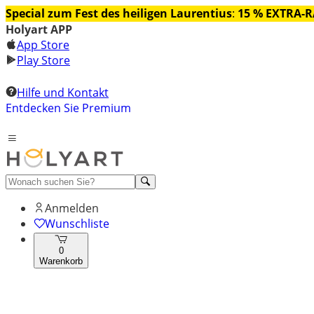
Special zum Fest des heiligen Laurentius
:
15 % EXTRA-
Holyart APP
App Store
Play Store
Hilfe und Kontakt
Entdecken Sie Premium
Anmelden
Wunschliste
0
Warenkorb