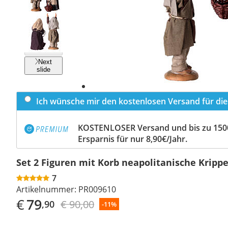
Previous
slide
Next
slide
Ich wünsche mir den kostenlosen Versand für dies
KOSTENLOSER Versand und bis zu 150
Ersparnis für nur 8,90€/Jahr.
Set 2 Figuren mit Korb neapolitanische Kripp
7
Artikelnummer:
PR009610
€
79
€ 90,00
,90
-11%