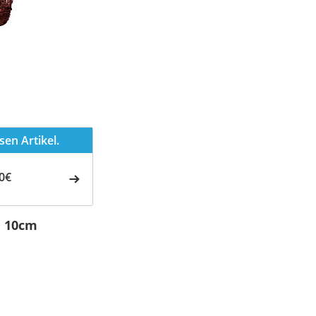
en Artikel.
0€
e 10cm