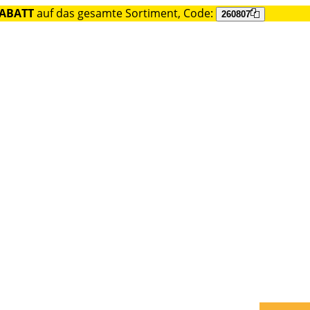
RABATT
auf das gesamte Sortiment, Code:
260807