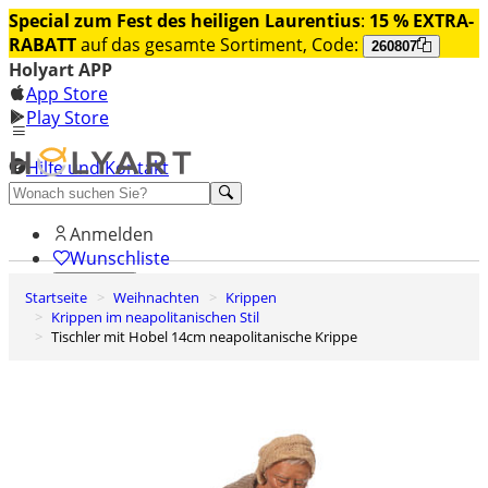
Special zum Fest des heiligen Laurentius
:
15 % EXTRA-
RABATT
auf das gesamte Sortiment, Code:
260807
Holyart APP
App Store
Play Store
Hilfe und Kontakt
Entdecken Sie Premium
Anmelden
Wunschliste
Startseite
Weihnachten
Krippen
0
Krippen im neapolitanischen Stil
Warenkorb
Tischler mit Hobel 14cm neapolitanische Krippe