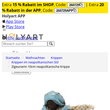
Extra
15 % Rabatt im SHOP
, Code:
| Extra
20
260729
% Rabatt in der APP
, Code:
260729APP
Holyart APP
App Store
Play Store
Hilfe und Kontakt
Entdecken Sie Premium
Anmelden
Startseite
Weihnachten
Krippen
Wunschliste
Krippen im neapolitanischen Stil
Zigeunerin 10cm neapolitanische Krippe
0
Warenkorb