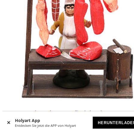
Metzger mit Stand 8cm neapolitanische Krippe
Holyart App
AUSVERKAUFT
HERUNTERLADE
Entdecken Sie jetzt die APP von Holyart