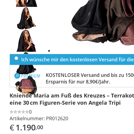
Previous
slide
Next
slide
Ich wünsche mir den kostenlosen Versand für dies
KOSTENLOSER Versand und bis zu 150
Ersparnis für nur 8,90€/Jahr.
Kniende Maria am Fuß des Kreuzes – Terrakott
eine 30 cm Figuren-Serie von Angela Tripi
0
Artikelnummer:
PR012620
€
1.190
,00