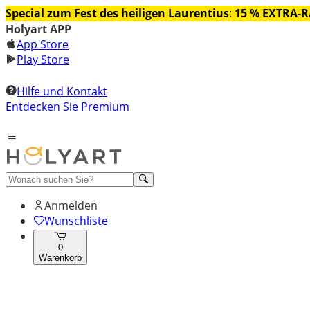
Special zum Fest des heiligen Laurentius
:
15 % EXTRA-
Holyart APP
App Store
Play Store
Hilfe und Kontakt
Entdecken Sie Premium
Anmelden
Wunschliste
0
Warenkorb