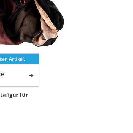
en Artikel.
0€
afigur für