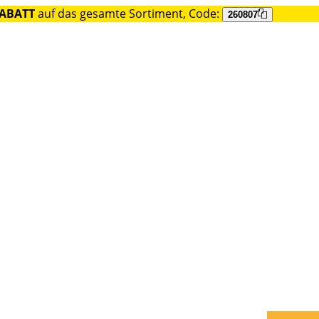
RABATT
auf das gesamte Sortiment, Code:
260807