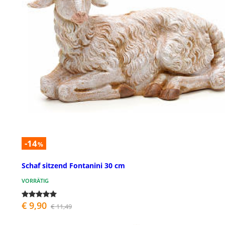
-14
%
Schaf sitzend Fontanini 30 cm
VORRÄTIG
€ 9,90
€ 11,49