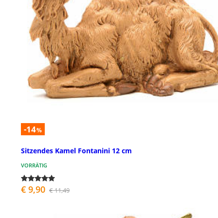
-14
%
Sitzendes Kamel Fontanini 12 cm
VORRÄTIG
€ 9,90
€ 11,49