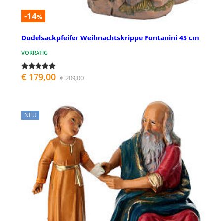
-14
%
Dudelsackpfeifer Weihnachtskrippe Fontanini 45 cm
VORRÄTIG
€ 179,00
€ 209,00
NEU