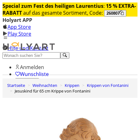
Special zum Fest des heiligen Laurentius
:
15 % EXTRA-
RABATT
auf das gesamte Sortiment, Code:
260807
Holyart APP
App Store
Play Store
Hilfe und Kontakt
Entdecken Sie Premium
Anmelden
Wunschliste
Startseite
Weihnachten
Krippen
Krippen von Fontanini
0
Jesuskind für 65 cm Krippe von Fontanini
Warenkorb