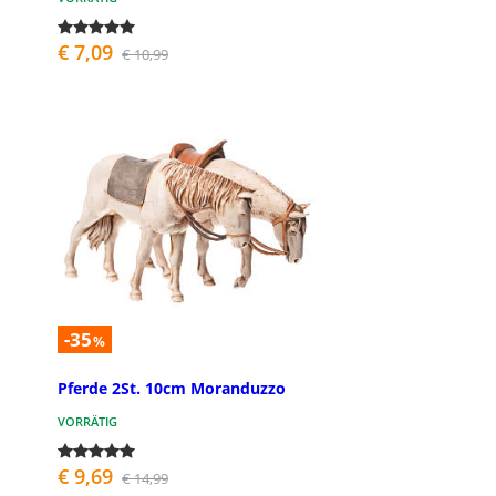
€ 7,09
€ 10,99
-35
%
Pferde 2St. 10cm Moranduzzo
VORRÄTIG
€ 9,69
€ 14,99