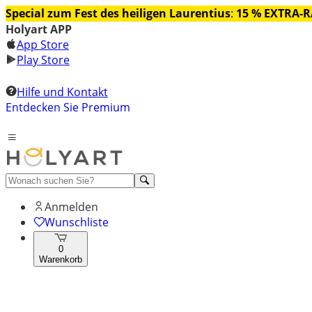
Special zum Fest des heiligen Laurentius
:
15 % EXTRA-
Holyart APP
App Store
Play Store
Hilfe und Kontakt
Entdecken Sie Premium
Anmelden
Wunschliste
0
Warenkorb