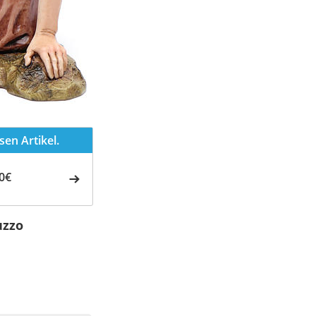
en Artikel.
0€
uzzo