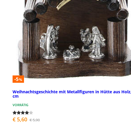
-5
%
Weihnachtsgeschichte mit Metallfiguren in Hütte aus Holz,
cm
VORRÄTIG
€ 5,60
€ 5,90