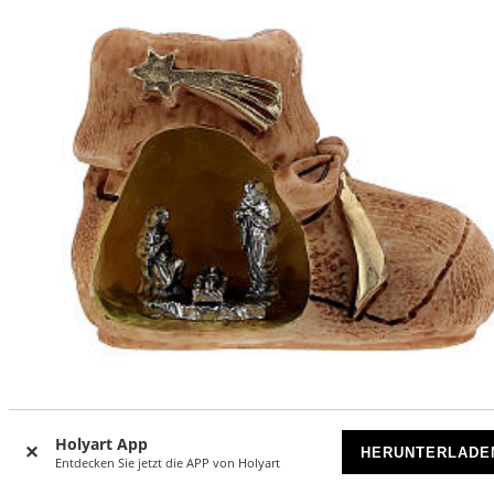
Holyart App
HERUNTERLADE
Entdecken Sie jetzt die APP von Holyart
Weihnachtsgeschichte in Stiefelchen aus Harz, 5 cm