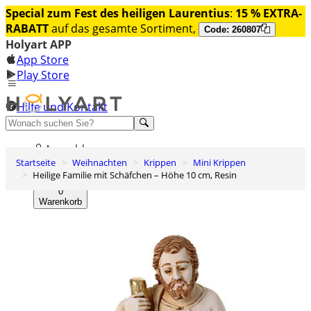
Special zum Fest des heiligen Laurentius
:
15 % EXTRA-
RABATT
auf das gesamte Sortiment,
Code: 260807
Holyart APP
App Store
Play Store
Hilfe und Kontakt
Entdecken Sie Premium
Anmelden
Startseite
Weihnachten
Krippen
Mini Krippen
Wunschliste
Heilige Familie mit Schäfchen – Höhe 10 cm, Resin
0
Warenkorb