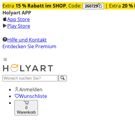
Extra
15 % Rabatt im SHOP
, Code:
| Extra
20 % 
260729
Holyart APP
App Store
Play Store
Hilfe und Kontakt
Entdecken Sie Premium
Anmelden
Wunschliste
0
Warenkorb