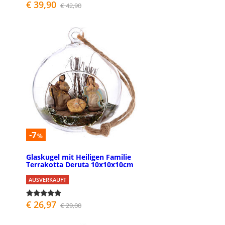
€ 39,90
€ 42,90
-7
%
Glaskugel mit Heiligen Familie
Terrakotta Deruta 10x10x10cm
AUSVERKAUFT
€ 26,97
€ 29,00