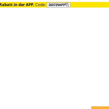
Rabatt in der APP
, Code:
260729APP