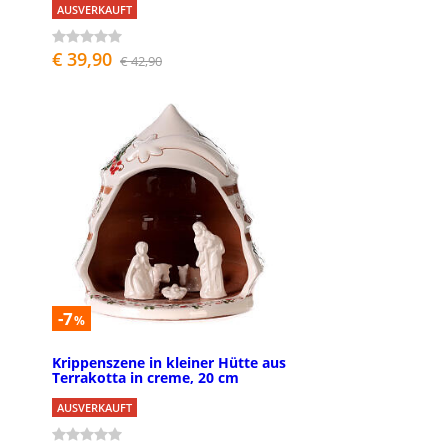
AUSVERKAUFT
€ 39,90
€ 42,90
-7
%
Krippenszene in kleiner Hütte aus
Terrakotta in creme, 20 cm
AUSVERKAUFT