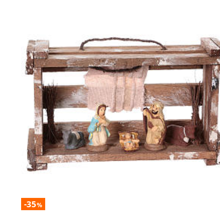
-35
%