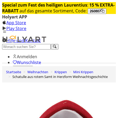
Special zum Fest des heiligen Laurentius
:
15 % EXTRA-
RABATT
auf das gesamte Sortiment, Code:
260807
Holyart APP
App Store
Play Store
Hilfe und Kontakt
Entdecken Sie Premium
Anmelden
Wunschliste
Startseite
Weihnachten
Krippen
Mini Krippen
0
Schatulle aus rotem Samt in Herzform Weihnachtsgeschichte
Warenkorb