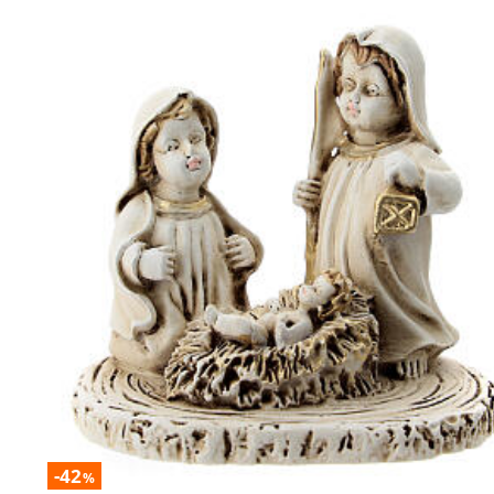
-42
%