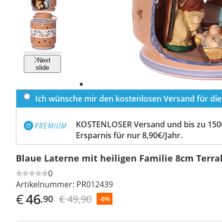
Previous
slide
Next
slide
Ich wünsche mir den kostenlosen Versand für dies
KOSTENLOSER Versand und bis zu 150
Ersparnis für nur 8,90€/Jahr.
Blaue Laterne mit heiligen Familie 8cm Terra
0
Artikelnummer:
PR012439
€
46
€ 49,90
,90
-6%