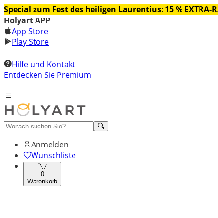
Special zum Fest des heiligen Laurentius
:
15 % EXTRA-
Holyart APP
App Store
Play Store
Hilfe und Kontakt
Entdecken Sie Premium
Anmelden
Wunschliste
0
Warenkorb