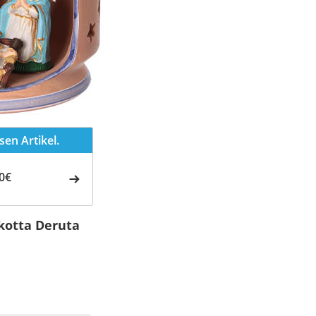
en Artikel.
0€
kotta Deruta