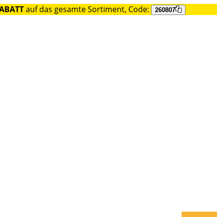
RABATT
auf das gesamte Sortiment, Code:
260807