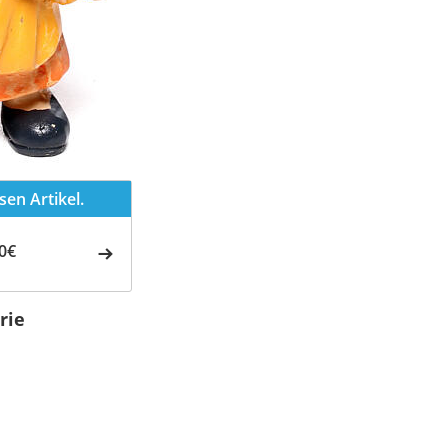
en Artikel.
0€
rie