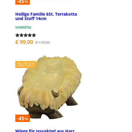
-45
%
Heilige Familie 6St. Terrakotta
und Stoff 14cm
VORRÄTIG
€ 99,00
€ 179,00
OUTLET
-45
%
Wiege für Jesuskind aus Harz