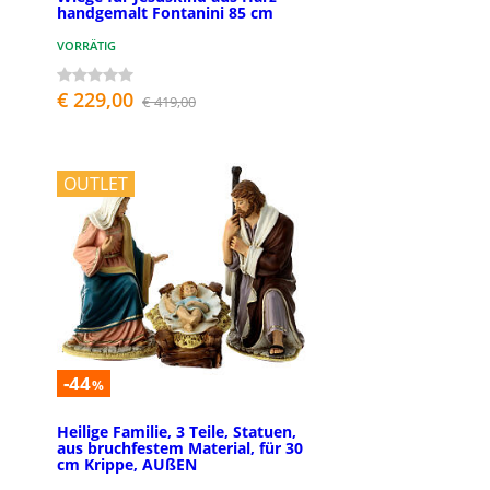
handgemalt Fontanini 85 cm
VORRÄTIG
€ 229,00
€ 419,00
OUTLET
-44
%
Heilige Familie, 3 Teile, Statuen,
aus bruchfestem Material, für 30
cm Krippe, AUßEN