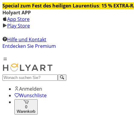
Special zum Fest des heiligen Laurentius
:
15 % EXTRA-
Holyart APP
App Store
Play Store
Hilfe und Kontakt
Entdecken Sie Premium
Anmelden
Wunschliste
0
Warenkorb