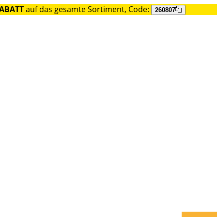
RABATT
auf das gesamte Sortiment, Code:
260807