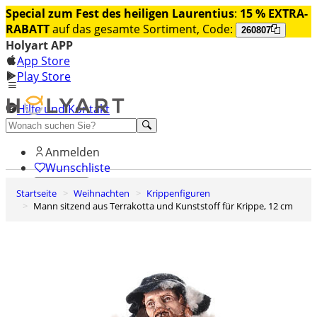
Special zum Fest des heiligen Laurentius
:
15 % EXTRA-
RABATT
auf das gesamte Sortiment, Code:
260807
Holyart APP
App Store
Play Store
Hilfe und Kontakt
Entdecken Sie Premium
Anmelden
Wunschliste
Startseite
Weihnachten
Krippenfiguren
0
Mann sitzend aus Terrakotta und Kunststoff für Krippe, 12 cm
Warenkorb