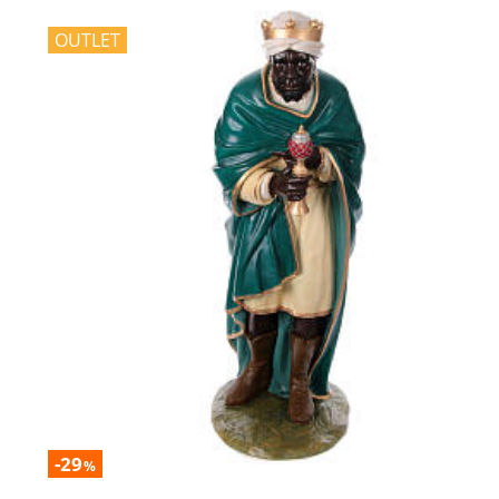
OUTLET
-29
%