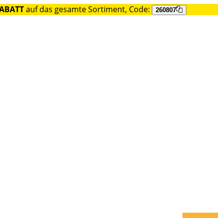
RABATT
auf das gesamte Sortiment, Code:
260807