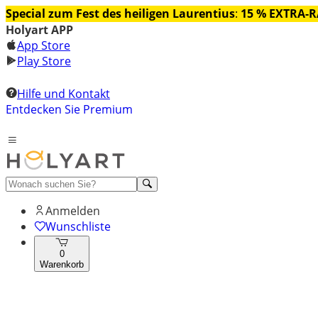
Special zum Fest des heiligen Laurentius
:
15 % EXTRA-
Holyart APP
App Store
Play Store
Hilfe und Kontakt
Entdecken Sie Premium
Anmelden
Wunschliste
0
Warenkorb