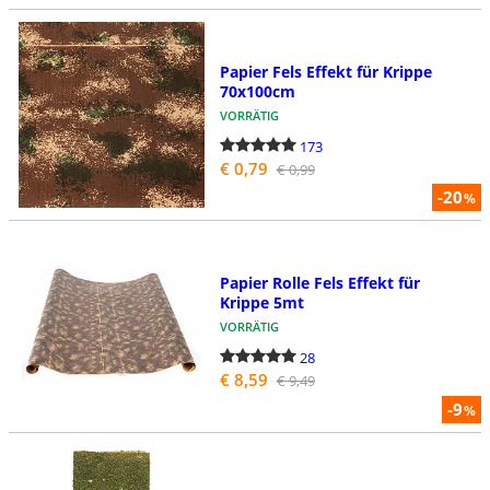
Papier Fels Effekt für Krippe
70x100cm
VORRÄTIG
173
€ 0,79
€ 0,99
-20
%
Papier Rolle Fels Effekt für
Krippe 5mt
VORRÄTIG
28
€ 8,59
€ 9,49
-9
%