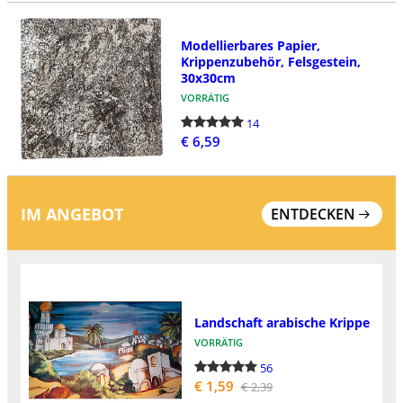
Modellierbares Papier,
Krippenzubehör, Felsgestein,
30x30cm
VORRÄTIG
14
€ 6,59
IM ANGEBOT
ENTDECKEN
Landschaft arabische Krippe
VORRÄTIG
56
€ 1,59
€ 2,39