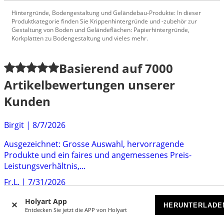
Hintergründe, Bodengestaltung und Geländebau-Produkte: In dieser
Produktkategorie finden Sie Krippenhintergründe und -zubehör zur
Gestaltung von Boden und Geländeflächen: Papierhintergründe,
Korkplatten zu Bodengestaltung und vieles mehr.
Basierend auf
7000
Artikelbewertungen unserer
Kunden
Birgit
|
8/7/2026
Ausgezeichnet: Grosse Auswahl, hervorragende
Produkte und ein faires und angemessenes Preis-
Leistungsverhältnis,...
Fr.L.
|
7/31/2026
Alles bestens, habe schon öfter bestellt und alles immer
Holyart App
HERUNTERLADE
Entdecken Sie jetzt die APP von Holyart
zur vollen Zufriedenheit ausgeführt.