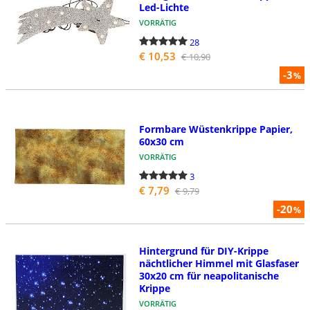
Led-Lichte
VORRÄTIG
28
€ 10,53
€ 10,90
-3
%
Formbare Wüstenkrippe Papier,
60x30 cm
VORRÄTIG
3
€ 7,79
€ 9,79
-20
%
Hintergrund für DIY-Krippe
nächtlicher Himmel mit Glasfaser
30x20 cm für neapolitanische
Krippe
VORRÄTIG