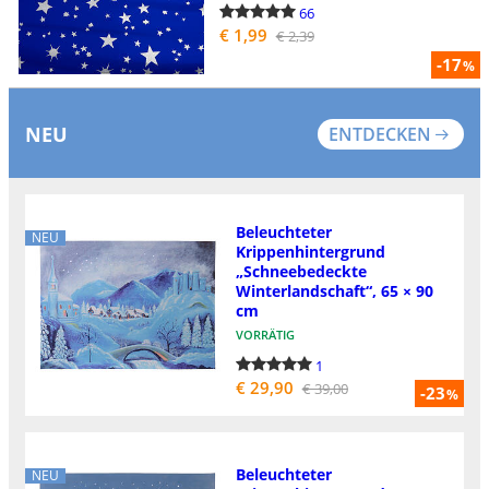
66
€ 1,99
€ 2,39
-17
%
NEU
ENTDECKEN
Beleuchteter
NEU
Krippenhintergrund
„Schneebedeckte
Winterlandschaft“, 65 × 90
cm
VORRÄTIG
1
€ 29,90
€ 39,00
-23
%
Beleuchteter
NEU