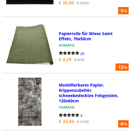
€ 36,90
€ 39,00
-5
%
Papierrolle für Wiese Samt
Effekt, 70x50cm
VORRÄTIG
26
€ 4,29
€ 4,90
-12
%
Modellierbares Papier,
Krippenzubehör,
schneebedecktes Felsgestein,
120x60cm
VORRÄTIG
3
€ 34,90
€ 37,00
-6
%