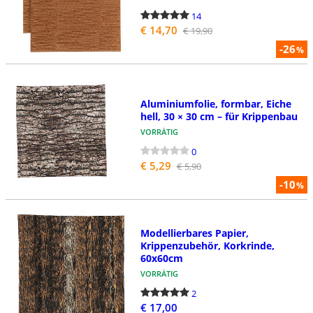
14
€ 14,70
€ 19,90
-26
%
Aluminiumfolie, formbar, Eiche
hell, 30 × 30 cm – für Krippenbau
VORRÄTIG
0
€ 5,29
€ 5,90
-10
%
Modellierbares Papier,
Krippenzubehör, Korkrinde,
60x60cm
VORRÄTIG
2
€ 17,00