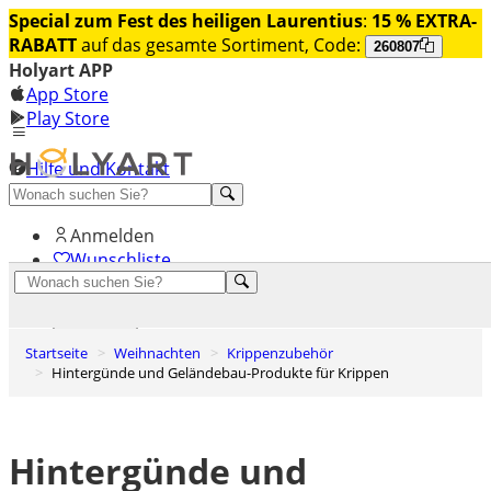
Special zum Fest des heiligen Laurentius
:
15 % EXTRA-
RABATT
auf das gesamte Sortiment, Code:
260807
Holyart APP
App Store
Play Store
Hilfe und Kontakt
Entdecken Sie Premium
Anmelden
Wunschliste
0
Warenkorb
Startseite
Weihnachten
Krippenzubehör
Hintergünde und Geländebau-Produkte für Krippen
Hintergünde und