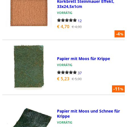
Korkbrett Steinmauer Effekt,
33x24,5x1cm
VORRÄTIG
12
€ 4,70
€ 4,90
-4
%
Papier mit Moos für Krippe
VORRÄTIG
37
€ 5,23
€ 5,90
-11
%
Papier mit Moos und Schnee für
Krippe
VORRÄTIG