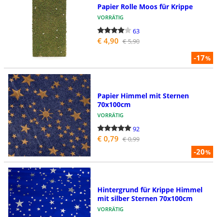
Papier Rolle Moos für Krippe
VORRÄTIG
63
€ 4,90
€ 5,90
-17
%
Papier Himmel mit Sternen
70x100cm
VORRÄTIG
92
€ 0,79
€ 0,99
-20
%
Hintergrund für Krippe Himmel
mit silber Sternen 70x100cm
VORRÄTIG