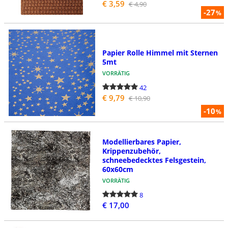
€ 3,59
€ 4,90
-27
%
Papier Rolle Himmel mit Sternen
5mt
VORRÄTIG
42
€ 9,79
€ 10,90
-10
%
Modellierbares Papier,
Krippenzubehör,
schneebedecktes Felsgestein,
60x60cm
VORRÄTIG
8
€ 17,00