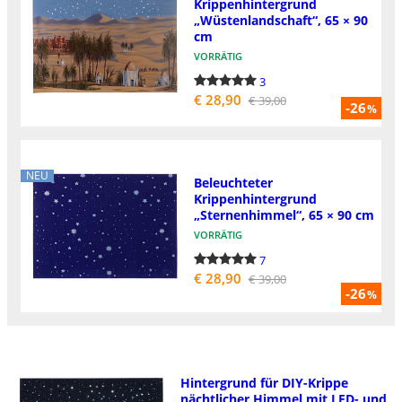
Krippenhintergrund
„Wüstenlandschaft“, 65 × 90
cm
VORRÄTIG
3
€ 28,90
€ 39,00
-26
%
NEU
Beleuchteter
Krippenhintergrund
„Sternenhimmel“, 65 × 90 cm
VORRÄTIG
7
€ 28,90
€ 39,00
-26
%
Hintergrund für DIY-Krippe
nächtlicher Himmel mit LED- und