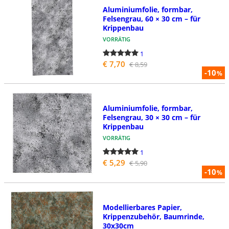
Aluminiumfolie, formbar,
Felsengrau, 60 × 30 cm – für
Krippenbau
VORRÄTIG
1
€ 7,70
€ 8,59
-10
%
Aluminiumfolie, formbar,
Felsengrau, 30 × 30 cm – für
Krippenbau
VORRÄTIG
1
€ 5,29
€ 5,90
-10
%
Modellierbares Papier,
Krippenzubehör, Baumrinde,
30x30cm