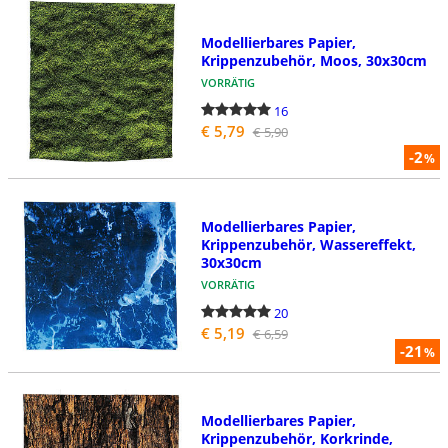
Modellierbares Papier,
Krippenzubehör, Moos, 30x30cm
VORRÄTIG
16
€ 5,79
€ 5,90
-2
%
Modellierbares Papier,
Krippenzubehör, Wassereffekt,
30x30cm
VORRÄTIG
20
€ 5,19
€ 6,59
-21
%
Modellierbares Papier,
Krippenzubehör, Korkrinde,