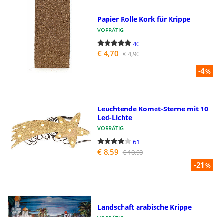
Papier Rolle Kork für Krippe
VORRÄTIG
40
€ 4,70
€ 4,90
-4
%
Leuchtende Komet-Sterne mit 10
Led-Lichte
VORRÄTIG
61
€ 8,59
€ 10,90
-21
%
Landschaft arabische Krippe