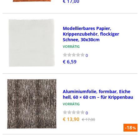
€ 17,00
Modellierbares Papier,
Krippenzubehör, flockiger
Schnee, 30x30cm
VORRÄTIG
0
€ 6,59
Aluminiumfolie, formbar, Eiche
hell, 60 × 60 cm – für Krippenbau
VORRÄTIG
0
€ 13,90
€ 17,00
-18
%