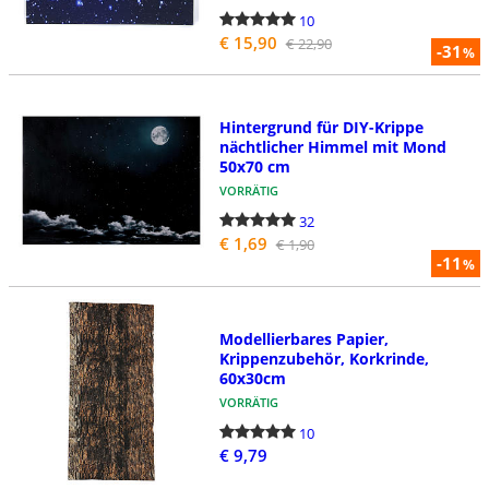
10
€ 15,90
€ 22,90
-31
%
Hintergrund für DIY-Krippe
nächtlicher Himmel mit Mond
50x70 cm
VORRÄTIG
32
€ 1,69
€ 1,90
-11
%
Modellierbares Papier,
Krippenzubehör, Korkrinde,
60x30cm
VORRÄTIG
10
€ 9,79