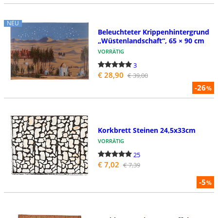
NEU
Beleuchteter Krippenhintergrund
„Wüstenlandschaft“, 65 × 90 cm
VORRÄTIG
3
€ 28,90
€ 39,00
-26
%
Korkbrett Steinen 24,5x33cm
VORRÄTIG
25
€ 7,02
€ 7,39
-5
%