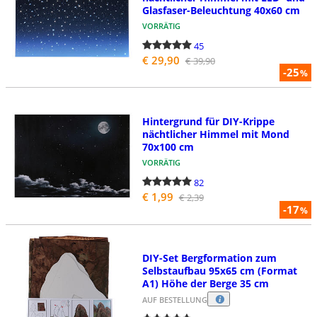
Glasfaser-Beleuchtung 40x60 cm
VORRÄTIG
45
€ 29,90
€ 39,90
-25
%
Hintergrund für DIY-Krippe
nächtlicher Himmel mit Mond
70x100 cm
VORRÄTIG
82
€ 1,99
€ 2,39
-17
%
DIY-Set Bergformation zum
Selbstaufbau 95x65 cm (Format
A1) Höhe der Berge 35 cm
AUF BESTELLUNG