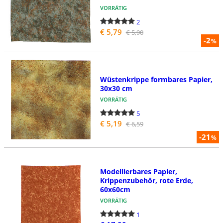
VORRÄTIG
2
€ 5,79
€ 5,90
-2
%
Wüstenkrippe formbares Papier,
30x30 cm
VORRÄTIG
5
€ 5,19
€ 6,59
-21
%
Modellierbares Papier,
Krippenzubehör, rote Erde,
60x60cm
VORRÄTIG
1