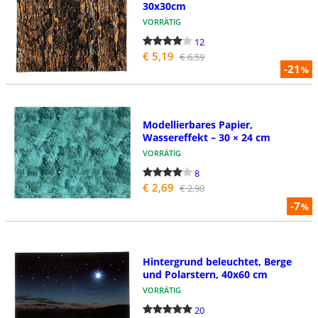
30x30cm
VORRÄTIG
12
€ 5,19
€ 6,59
-21
%
Modellierbares Papier,
Wassereffekt – 30 × 24 cm
VORRÄTIG
8
€ 2,69
€ 2,90
-7
%
Hintergrund beleuchtet, Berge
und Polarstern, 40x60 cm
VORRÄTIG
20