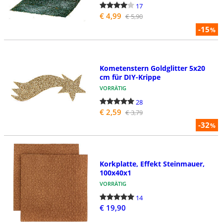
17
€ 4,99
€ 5,90
-15
%
Kometenstern Goldglitter 5x20
cm für DIY-Krippe
VORRÄTIG
28
€ 2,59
€ 3,79
-32
%
Korkplatte, Effekt Steinmauer,
100x40x1
VORRÄTIG
14
€ 19,90