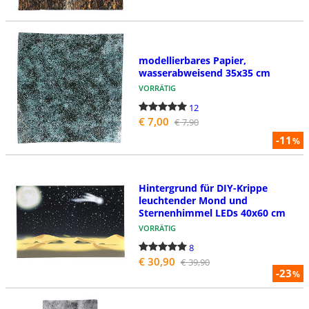
modellierbares Papier,
wasserabweisend 35x35 cm
VORRÄTIG
12
€ 7,00
€ 7,90
-11
%
Hintergrund für DIY-Krippe
leuchtender Mond und
Sternenhimmel LEDs 40x60 cm
VORRÄTIG
8
€ 30,90
€ 39,90
-23
%