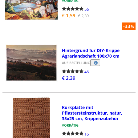
VORRÄTIG
56
€ 1,59
€ 2,39
-33
%
Hintergrund für DIY-Krippe
Agrarlandschaft 100x70 cm
AUF BESTELLUNG
46
€ 2,39
Korkplatte mit
Pflastersteinstruktur, natur,
35x25 cm, Krippenzubehör
VORRÄTIG
16