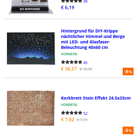
39
€ 6,19
Hintergrund für DIY-Krippe
nächtlicher Himmel und Berge
mit LED- und Glasfaser-
Beleuchtung 40x60 cm
VORRÄTIG
45
€ 36,57
€ 39,90
-8
%
Korkbrett Stein Effekt 24,5x33cm
VORRÄTIG
52
€ 7,02
€ 7,39
-5
%