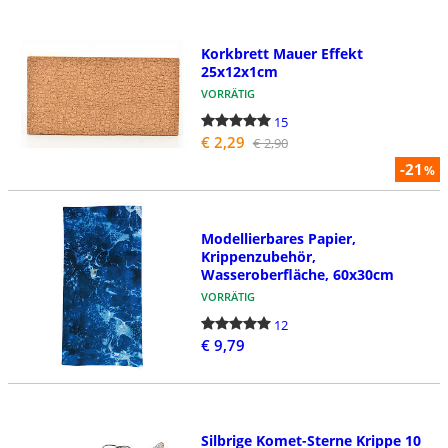
Korkbrett Mauer Effekt
25x12x1cm
VORRÄTIG
15
€ 2,29
€ 2,90
-21
%
Modellierbares Papier,
Krippenzubehör,
Wasseroberfläche, 60x30cm
VORRÄTIG
12
€ 9,79
Silbrige Komet-Sterne Krippe 10