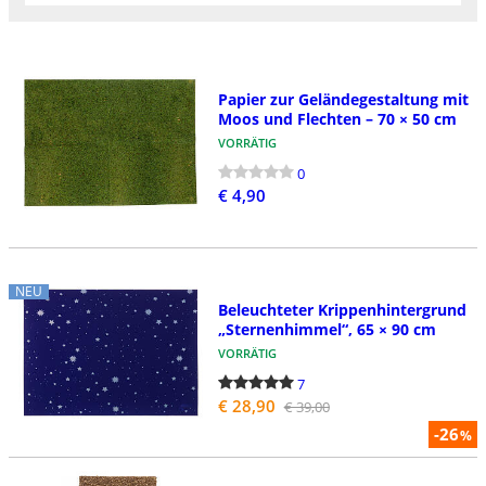
Papier zur Geländegestaltung mit
Moos und Flechten – 70 × 50 cm
VORRÄTIG
0
€ 4,90
NEU
Beleuchteter Krippenhintergrund
„Sternenhimmel“, 65 × 90 cm
VORRÄTIG
7
€ 28,90
€ 39,00
-26
%