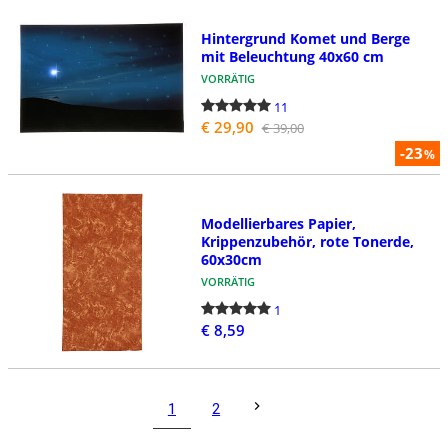
Hintergrund Komet und Berge
mit Beleuchtung 40x60 cm
VORRÄTIG
11
€ 29,90
€ 39,00
-23
%
Modellierbares Papier,
Krippenzubehör, rote Tonerde,
60x30cm
VORRÄTIG
1
€ 8,59
1
2