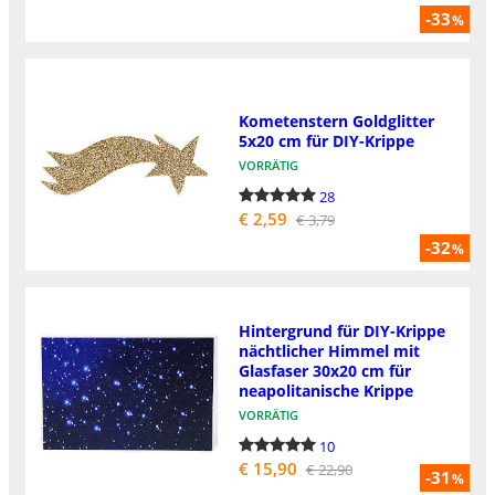
-33
%
Kometenstern Goldglitter
5x20 cm für DIY-Krippe
VORRÄTIG
28
€ 2,59
€ 3,79
-32
%
Hintergrund für DIY-Krippe
nächtlicher Himmel mit
Glasfaser 30x20 cm für
neapolitanische Krippe
VORRÄTIG
10
€ 15,90
€ 22,90
-31
%