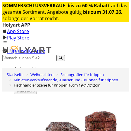
SOMMERSCHLUSSVERKAUF
:
bis zu 60 % Rabatt
auf das
gesamte Sortiment. Angebote gültig
bis zum 31.07.26
,
solange der Vorrat reicht.
Holyart APP
App Store
Play Store
Hilfe und Kontakt
Entdecken Sie Premium
Anmelden
Startseite
Weihnachten
Szenografien für Krippen
Wunschliste
Miniatur-Verkaufsstände, -Häuser und -Brunnen für Krippen
Fischhändler Szene für Krippen 10cm 19x17x12cm
0
Warenkorb