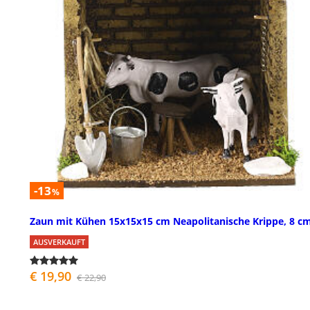
-13
%
Zaun mit Kühen 15x15x15 cm Neapolitanische Krippe, 8 c
AUSVERKAUFT
€ 19,90
€ 22,90