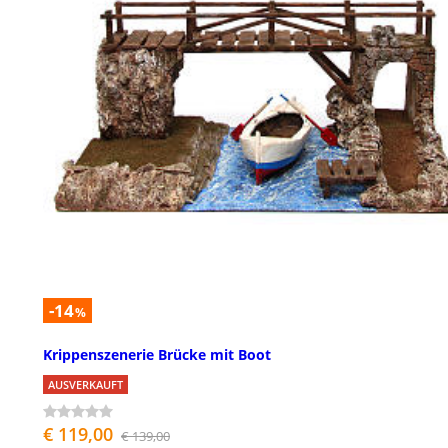
-14
%
Krippenszenerie Brücke mit Boot
AUSVERKAUFT
€ 119,00
€ 139,00