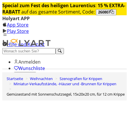
Special zum Fest des heiligen Laurentius
:
15 % EXTRA-
RABATT
auf das gesamte Sortiment, Code:
260807
Holyart APP
App Store
Play Store
Hilfe und Kontakt
Entdecken Sie Premium
Anmelden
Wunschliste
Startseite
Weihnachten
Szenografien für Krippen
0
Miniatur-Verkaufsstände, -Häuser und -Brunnen für Krippen
Warenkorb
Gemüsestand mit Sonnenschutzsegel, 15x20x20 cm, für 12 cm Krippe