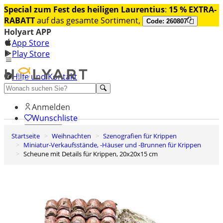
Special zum Fest des heiligen Laurentius
:
15 % EXTRA-
RABATT
auf das gesamte Sortiment,
Code: 260807
Holyart APP
App Store
Play Store
Hilfe und Kontakt
Entdecken Sie Premium
Anmelden
Wunschliste
Startseite
Weihnachten
Szenografien für Krippen
0
Miniatur-Verkaufsstände, -Häuser und -Brunnen für Krippen
Warenkorb
Scheune mit Details für Krippen, 20x20x15 cm