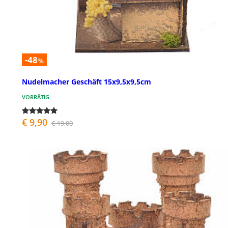
-48
%
Nudelmacher Geschäft 15x9,5x9,5cm
VORRÄTIG
€ 9,90
€ 19,00