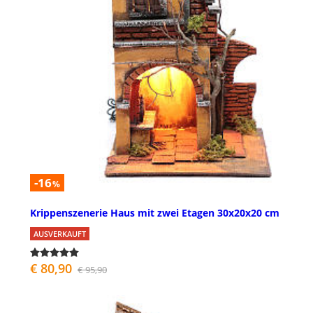
-16
%
Krippenszenerie Haus mit zwei Etagen 30x20x20 cm
AUSVERKAUFT
€ 80,90
€ 95,90