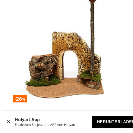
-26
%
Austattung Bogen Fontanini Dorf 12 cm
Holyart App
VORRÄTIG
HERUNTERLADE
Entdecken Sie jetzt die APP von Holyart