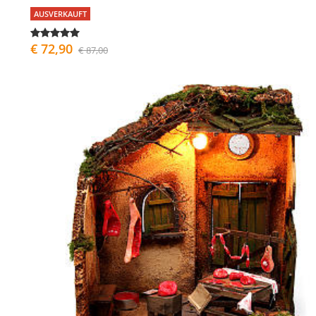
AUSVERKAUFT
€ 72,90
€ 87,00