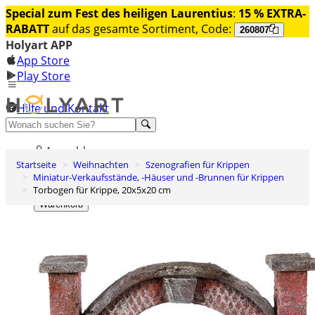
Special zum Fest des heiligen Laurentius
:
15 % EXTRA-
RABATT
auf das gesamte Sortiment, Code:
260807
Holyart APP
App Store
Play Store
Hilfe und Kontakt
Entdecken Sie Premium
Anmelden
Startseite
Weihnachten
Szenografien für Krippen
Wunschliste
Miniatur-Verkaufsstände, -Häuser und -Brunnen für Krippen
Torbogen für Krippe, 20x5x20 cm
0
Warenkorb