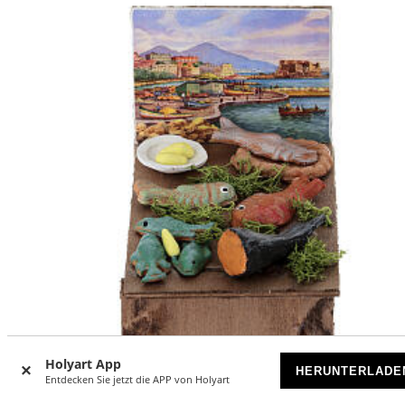
Holyart App
-30
HERUNTERLADE
%
Entdecken Sie jetzt die APP von Holyart