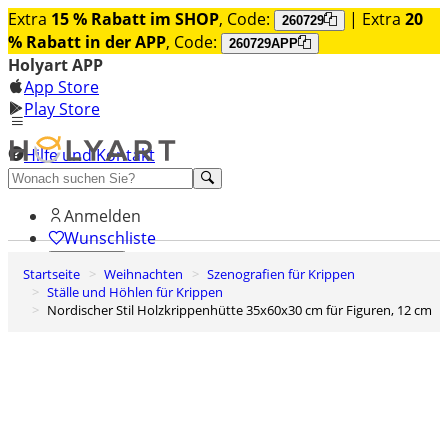
Extra
15 % Rabatt im SHOP
, Code:
| Extra
20
260729
% Rabatt in der APP
, Code:
260729APP
Holyart APP
App Store
Play Store
Hilfe und Kontakt
Entdecken Sie Premium
Anmelden
Wunschliste
Startseite
Weihnachten
Szenografien für Krippen
0
Ställe und Höhlen für Krippen
Warenkorb
Nordischer Stil Holzkrippenhütte 35x60x30 cm für Figuren, 12 cm