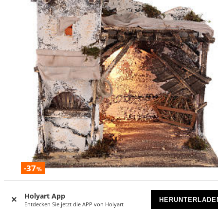
-37
%
Palästinensisches Haus neapolitanische Krippe
Holyart App
HERUNTERLADE
VORRÄTIG
Entdecken Sie jetzt die APP von Holyart