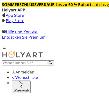
SOMMERSCHLUSSVERKAUF
:
bis zu 60 % Rabatt
auf das 
Holyart APP
App Store
Play Store
Hilfe und Kontakt
Entdecken Sie Premium
Anmelden
Wunschliste
0
Warenkorb