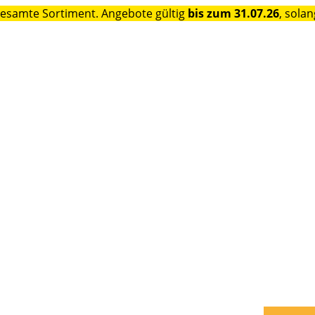
gesamte Sortiment. Angebote gültig
bis zum 31.07.26
, solan