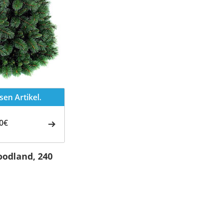
en Artikel.
0€
odland, 240