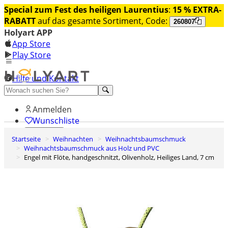
Special zum Fest des heiligen Laurentius
:
15 % EXTRA-
RABATT
auf das gesamte Sortiment, Code:
260807
Holyart APP
App Store
Play Store
Hilfe und Kontakt
Entdecken Sie Premium
Anmelden
Wunschliste
Startseite
Weihnachten
Weihnachtsbaumschmuck
0
Weihnachtsbaumschmuck aus Holz und PVC
Warenkorb
Engel mit Flöte, handgeschnitzt, Olivenholz, Heiliges Land, 7 cm