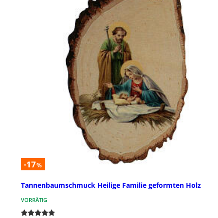
-17
%
Tannenbaumschmuck Heilige Familie geformten Holz
VORRÄTIG