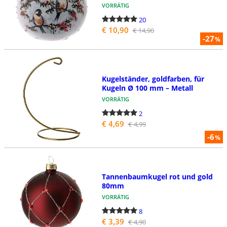
VORRÄTIG
20
€ 10,90
€ 14,90
-27
%
Kugelständer, goldfarben, für
Kugeln Ø 100 mm – Metall
VORRÄTIG
2
€ 4,69
€ 4,99
-6
%
Tannenbaumkugel rot und gold
80mm
VORRÄTIG
8
€ 3,39
€ 4,90