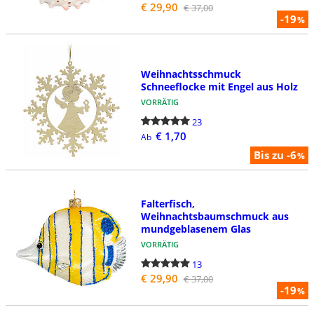
€ 29,90
€ 37,00
-19
%
Weihnachtsschmuck
Schneeflocke mit Engel aus Holz
VORRÄTIG
23
€ 1,70
Ab
Bis zu -6
%
Falterfisch,
Weihnachtsbaumschmuck aus
mundgeblasenem Glas
VORRÄTIG
13
€ 29,90
€ 37,00
-19
%