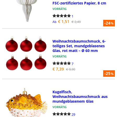
FSC-zertifiziertes Papier, 8 cm
VORRÄTIG
1
€ 1,51
€ 2,49
Ab
-24
%
Weihnachtsbaumschmuck, 6-
teiliges Set, mundgeblasenes
Glas, rot matt – Ø 60 mm
VORRÄTIG
7
€ 7,39
€ 9,90
-25
%
Kugelfisch,
Weihnachtsbaumschmuck aus
mundgeblasenem Glas
VORRÄTIG
29