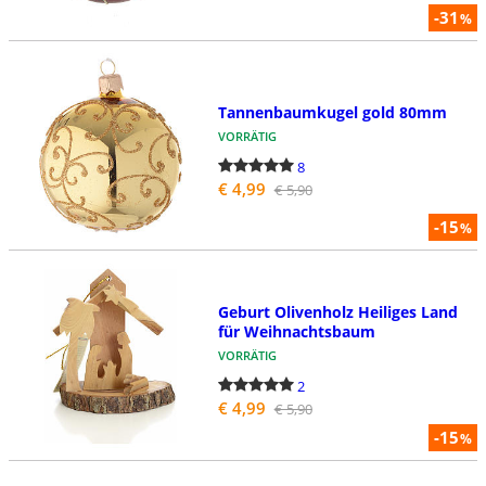
-31
%
Tannenbaumkugel gold 80mm
VORRÄTIG
8
€ 4,99
€ 5,90
-15
%
Geburt Olivenholz Heiliges Land
für Weihnachtsbaum
VORRÄTIG
2
€ 4,99
€ 5,90
-15
%