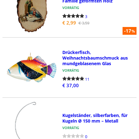
Familie geformten Holz
VORRÄTIG
3
€ 2,99
€ 3,59
-17
%
Drückerfisch,
Weihnachtsbaumschmuck aus
mundgeblasenem Glas
VORRÄTIG
11
€ 37,00
Kugelständer, silberfarben, für
Kugeln Ø 150 mm – Metall
VORRÄTIG
0