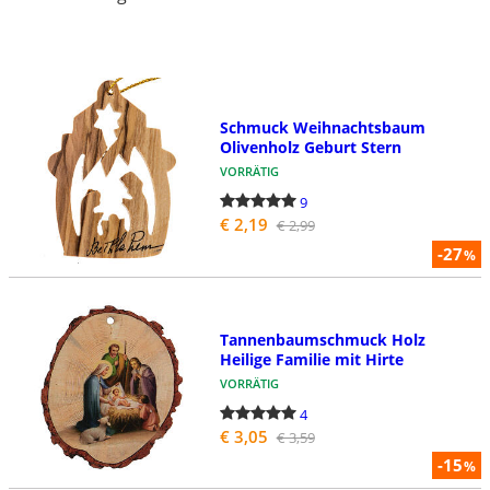
Schmuck Weihnachtsbaum
Olivenholz Geburt Stern
VORRÄTIG
9
€ 2,19
€ 2,99
-27
%
Tannenbaumschmuck Holz
Heilige Familie mit Hirte
VORRÄTIG
4
€ 3,05
€ 3,59
-15
%