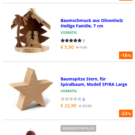
Baumschmuck aus Olivenholz
Heilige Familie, 7 cm
VORRÄTIG
7
€ 5,90
€ 7,00
-16
%
Baumspitze Stern, für
Spiralbaum, Modell SPIRA Large
VORRÄTIG
0
€ 22,90
€ 29,90
-23
%
MENGENSTAFFEL/N