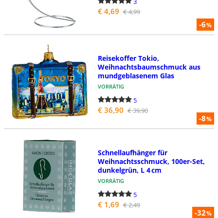
3
€ 4,69
€ 4,99
-6
%
Reisekoffer Tokio,
Weihnachtsbaumschmuck aus
mundgeblasenem Glas
VORRÄTIG
5
€ 36,90
€ 39,90
-8
%
Schnellaufhänger für
Weihnachtsschmuck, 100er-Set,
dunkelgrün, L 4 cm
VORRÄTIG
5
€ 1,69
€ 2,49
-32
%