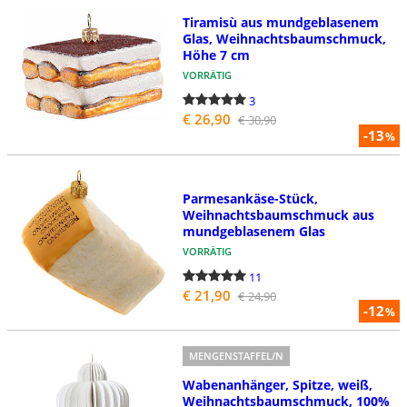
Tiramisù aus mundgeblasenem
Glas, Weihnachtsbaumschmuck,
Höhe 7 cm
VORRÄTIG
3
€ 26,90
€ 30,90
-13
%
Parmesankäse-Stück,
Weihnachtsbaumschmuck aus
mundgeblasenem Glas
VORRÄTIG
11
€ 21,90
€ 24,90
-12
%
MENGENSTAFFEL/N
Wabenanhänger, Spitze, weiß,
Weihnachtsbaumschmuck, 100%