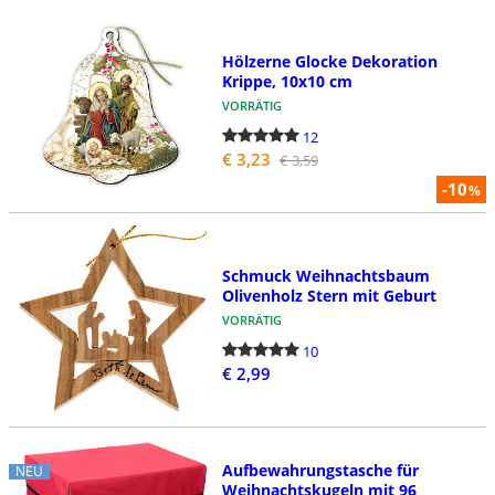
Hölzerne Glocke Dekoration
Krippe, 10x10 cm
VORRÄTIG
12
€ 3,23
€ 3,59
-10
%
Schmuck Weihnachtsbaum
Olivenholz Stern mit Geburt
VORRÄTIG
10
€ 2,99
Aufbewahrungstasche für
NEU
Weihnachtskugeln mit 96