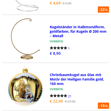
€ 4,69
€ 5,99
-22
%
Kugelständer in Halbmondform,
goldfarben, für Kugeln Ø 200 mm
– Metall
VORRÄTIG
1
€ 8,90
Christbaumkugel aus Glas mit
Motiv der Heiligen Familie gold,
150 mm
VORRÄTIG
21
€ 22,90
€ 27,00
-15
%