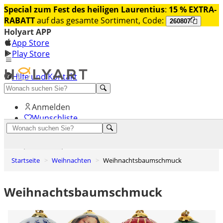
Special zum Fest des heiligen Laurentius
:
15 % EXTRA-
RABATT
auf das gesamte Sortiment, Code:
260807
Holyart APP
App Store
Play Store
Hilfe und Kontakt
Entdecken Sie Premium
Anmelden
Wunschliste
0
Warenkorb
Startseite
Weihnachten
Weihnachtsbaumschmuck
Weihnachtsbaumschmuck