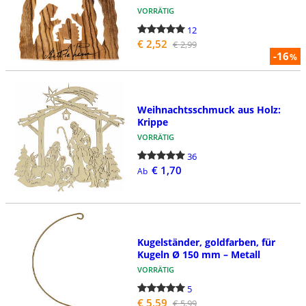
VORRÄTIG
12
€ 2,52
€ 2,99
-16
%
Weihnachtsschmuck aus Holz:
Krippe
VORRÄTIG
36
€ 1,70
Ab
Kugelständer, goldfarben, für
Kugeln Ø 150 mm – Metall
VORRÄTIG
5
€ 5,59
€ 5,99