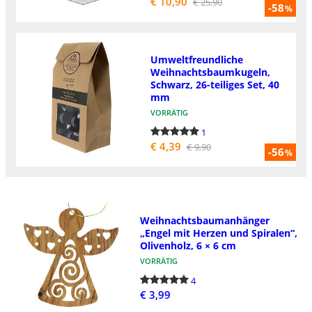
€ 10,90
€ 25,90
-58
%
Umweltfreundliche
Weihnachtsbaumkugeln,
Schwarz, 26-teiliges Set, 40
mm
VORRÄTIG
1
€ 4,39
€ 9,90
-56
%
Weihnachtsbaumanhänger
„Engel mit Herzen und Spiralen“,
Olivenholz, 6 × 6 cm
VORRÄTIG
4
€ 3,99