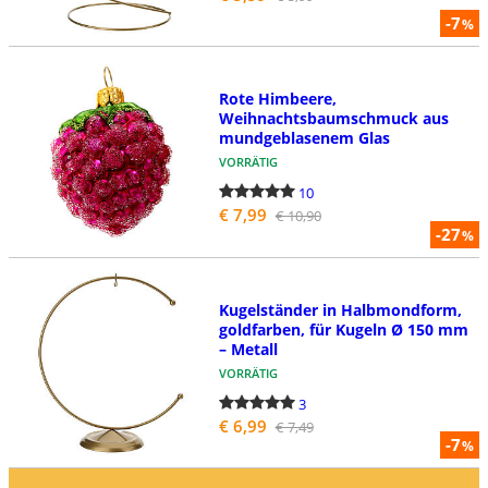
-7
%
Rote Himbeere,
Weihnachtsbaumschmuck aus
mundgeblasenem Glas
VORRÄTIG
10
€ 7,99
€ 10,90
-27
%
Kugelständer in Halbmondform,
goldfarben, für Kugeln Ø 150 mm
– Metall
VORRÄTIG
3
€ 6,99
€ 7,49
-7
%