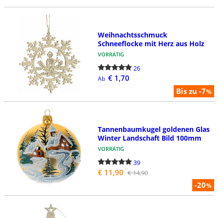
Weihnachtsschmuck
Schneeflocke mit Herz aus Holz
VORRÄTIG
26
€ 1,70
Ab
Bis zu -7
%
Tannenbaumkugel goldenen Glas
Winter Landschaft Bild 100mm
VORRÄTIG
39
€ 11,90
€ 14,90
-20
%