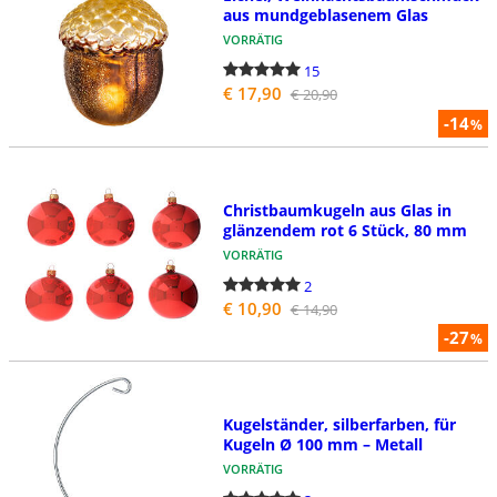
aus mundgeblasenem Glas
VORRÄTIG
15
€ 17,90
€ 20,90
-14
%
Christbaumkugeln aus Glas in
glänzendem rot 6 Stück, 80 mm
VORRÄTIG
2
€ 10,90
€ 14,90
-27
%
Kugelständer, silberfarben, für
Kugeln Ø 100 mm – Metall
VORRÄTIG