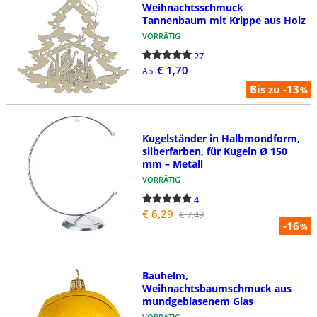
Weihnachtsschmuck
Tannenbaum mit Krippe aus Holz
VORRÄTIG
27
€ 1,70
Ab
Bis zu -13
%
Kugelständer in Halbmondform,
silberfarben, für Kugeln Ø 150
mm – Metall
VORRÄTIG
4
€ 6,29
€ 7,49
-16
%
Bauhelm,
Weihnachtsbaumschmuck aus
mundgeblasenem Glas
VORRÄTIG