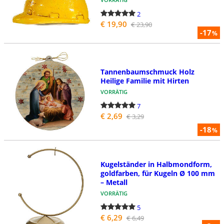
2
€ 19,90
€ 23,90
-17
%
Tannenbaumschmuck Holz
Heilige Familie mit Hirten
VORRÄTIG
7
€ 2,69
€ 3,29
-18
%
Kugelständer in Halbmondform,
goldfarben, für Kugeln Ø 100 mm
– Metall
VORRÄTIG
5
€ 6,29
€ 6,49