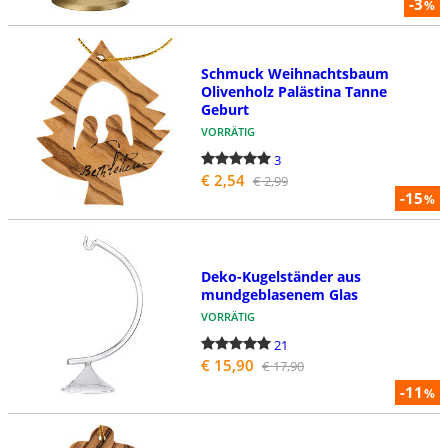
-3
%
Schmuck Weihnachtsbaum
Olivenholz Palästina Tanne
Geburt
VORRÄTIG
3
€ 2,54
€ 2,99
-15
%
Deko-Kugelständer aus
mundgeblasenem Glas
VORRÄTIG
21
€ 15,90
€ 17,90
-11
%