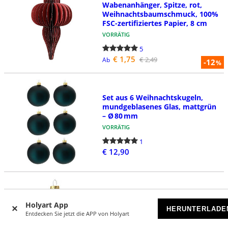
Wabenanhänger, Spitze, rot,
Weihnachtsbaumschmuck, 100%
FSC-zertifiziertes Papier, 8 cm
VORRÄTIG
5
€ 1,75
€ 2,49
Ab
-12
%
Set aus 6 Weihnachtskugeln,
mundgeblasenes Glas, mattgrün
– Ø 80 mm
VORRÄTIG
1
€ 12,90
Weihnachtsbaumkugel aus
Holyart App
mundgeblasenem Glas Motiv
HERUNTERLADE
Schneemann und Kinder 100 mm
Entdecken Sie jetzt die APP von Holyart
VORRÄTIG