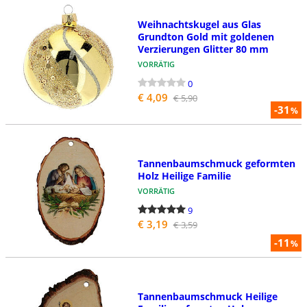
Weihnachtskugel aus Glas
Grundton Gold mit goldenen
Verzierungen Glitter 80 mm
VORRÄTIG
0
€ 4,09
€ 5,90
-31
%
Tannenbaumschmuck geformten
Holz Heilige Familie
VORRÄTIG
9
€ 3,19
€ 3,59
-11
%
Tannenbaumschmuck Heilige