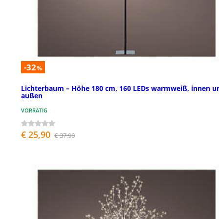
-32
%
Lichterbaum – Höhe 180 cm, 160 LEDs warmweiß, innen u
außen
VORRÄTIG
€ 25,90
€ 37,90