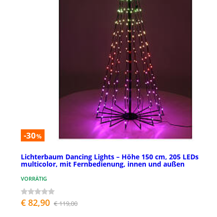
-30
%
Lichterbaum Dancing Lights – Höhe 150 cm, 205 LEDs
multicolor, mit Fernbedienung, innen und außen
VORRÄTIG
€ 82,90
€ 119,00