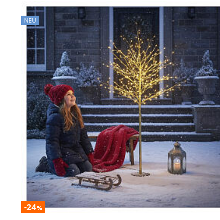
NEU
-24
%