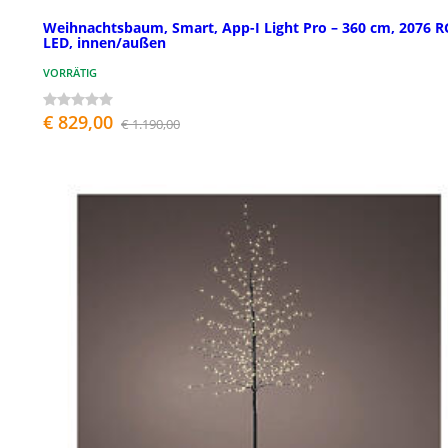
Weihnachtsbaum, Smart, App-I Light Pro – 360 cm, 2076 R
LED, innen/außen
VORRÄTIG
€ 829,00
€ 1.190,00