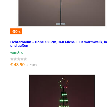
-30
%
Lichterbaum – Höhe 180 cm, 360 Micro-LEDs warmweiß, i
und außen
VORRÄTIG
€ 48,90
€ 70,00