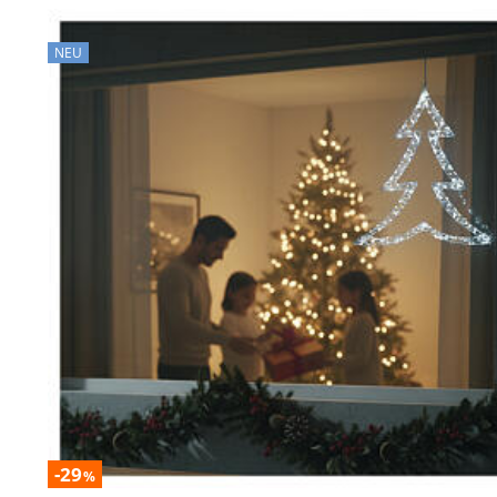
NEU
-29
%