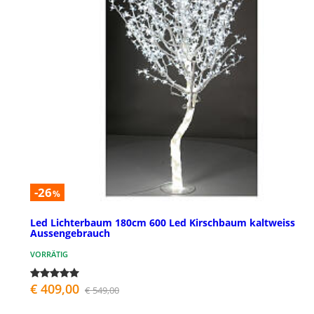
-26
%
Led Lichterbaum 180cm 600 Led Kirschbaum kaltweiss
Aussengebrauch
VORRÄTIG
€ 409,00
€ 549,00