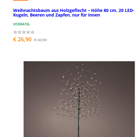
Weihnachtsbaum aus Holzgeflecht – Höhe 80 cm, 20 LED-
Kugeln, Beeren und Zapfen, nur für innen
VORRÄTIG
€ 26,90
€ 42,90