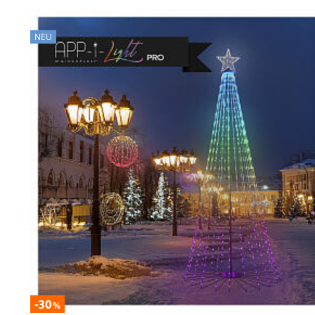
NEU
-30
%