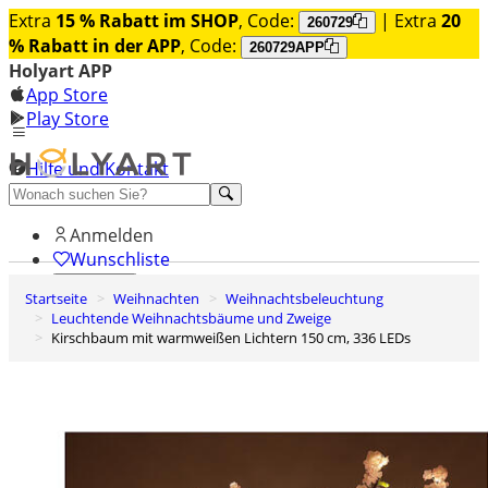
Extra
15 % Rabatt im SHOP
, Code:
| Extra
20
260729
% Rabatt in der APP
, Code:
260729APP
Holyart APP
App Store
Play Store
Hilfe und Kontakt
Entdecken Sie Premium
Anmelden
Wunschliste
Startseite
Weihnachten
Weihnachtsbeleuchtung
0
Leuchtende Weihnachtsbäume und Zweige
Warenkorb
Kirschbaum mit warmweißen Lichtern 150 cm, 336 LEDs