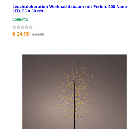
Leuchtdekoration Weihnachtsbaum mit Perlen, 200 Nano-
LED, 55 × 50 cm
VORRÄTIG
€ 24,90
€ 34,90