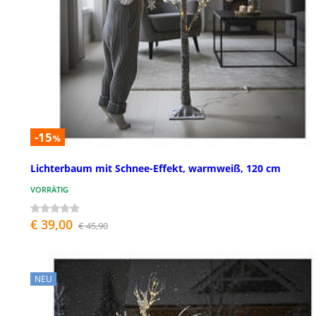
-15
%
Lichterbaum mit Schnee-Effekt, warmweiß, 120 cm
VORRÄTIG
€ 39,00
€ 45,90
NEU