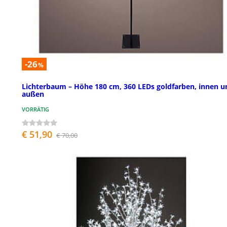
-26
%
Lichterbaum – Höhe 180 cm, 360 LEDs goldfarben, innen u
außen
VORRÄTIG
€ 51,90
€ 70,00