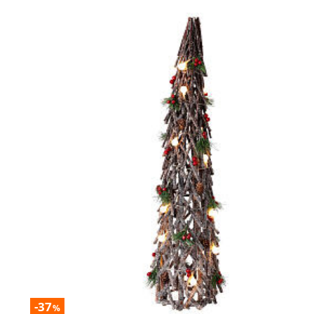
-37
%