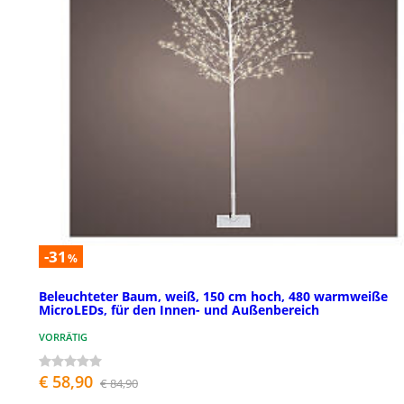
-31
%
Beleuchteter Baum, weiß, 150 cm hoch, 480 warmweiße
MicroLEDs, für den Innen- und Außenbereich
VORRÄTIG
€ 58,90
€ 84,90