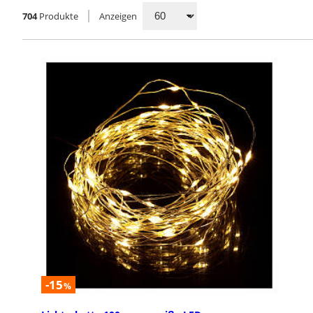
704
Produkte
Anzeigen
135
102
Leuchtende
Leuc
Weihnachtsfiguren
Leuchte
leuchten
Leuchtende LED-Weihnachtsfiguren: In
Weihnac
dieser Produktkategorie finden Sie
Produktk
Weihnachtsbeleuchtungen für den
Innen- und Außenbereich; idea...
-15
%