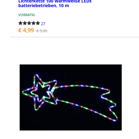
Lichterkette 100 warmweiße LEDs
batteriebetrieben, 10 m
VORRÄTIG
27
101
€ 4,99
€ 5,90
BESTELLEN
Lichtervorhänge
LED-Lichtervorhänge, Eisregen- und
Stalaktiten-Lichtervorhänge. In dieser
Kategorie finden Sie viele Artikel, die für
die Verwendung ...