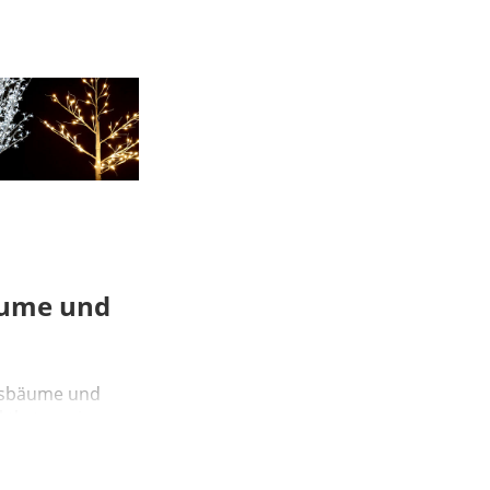
ume und
tsbäume und
ktkategorie
eeignet für die
nd Auß...