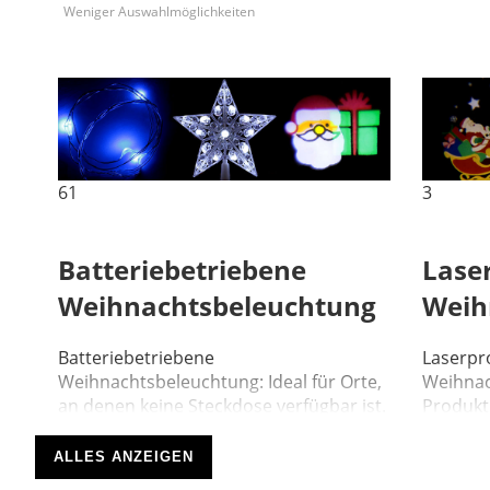
Weniger Auswahlmöglichkeiten
61
3
Batteriebetriebene
Lase
Weihnachtsbeleuchtung
Weih
Batteriebetriebene
Laserpr
Weihnachtsbeleuchtung: Ideal für Orte,
Weihnac
an denen keine Steckdose verfügbar ist.
Produktk
Hier finden Sie batteriebetriebene ...
Werkzeug
und Auß
ALLES ANZEIGEN