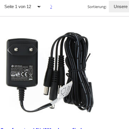
Sortierung:
297
htfiguren
Lichterketten
nde Rentiere und andere
Lichterketten: Die Weih
de Tierfiguren (LEDs) - ideal als
den Innen- und Außenbe
htsdekoration. In dieser
für die weihnachtliche
ategorie finden Sie ...
Hauses und die B...