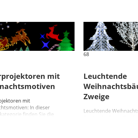
68
rprojektoren mit
Leuchtende
nachtsmotiven
Weihnachtsbä
Zweige
ojektoren mit
htsmotiven: In dieser
Leuchtende Weihnach
ategorie finden Sie die
Zweige: In dieser Produ
e, um Bilder auf die Innen-
finden Sie LED-Bäume g
enwände ...
Aufstellung im Innen- u