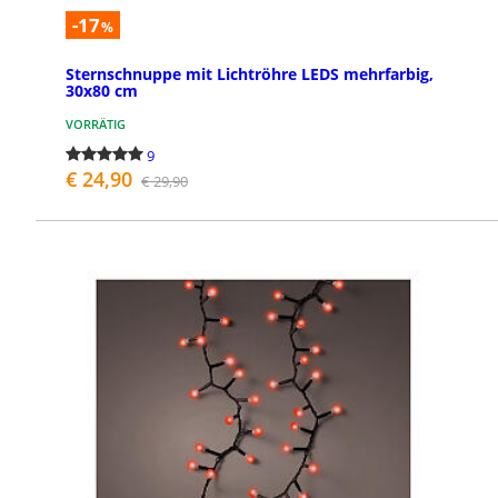
-17
%
Sternschnuppe mit Lichtröhre LEDS mehrfarbig,
30x80 cm
VORRÄTIG
9
€ 24,90
€ 29,90
BESTELLEN