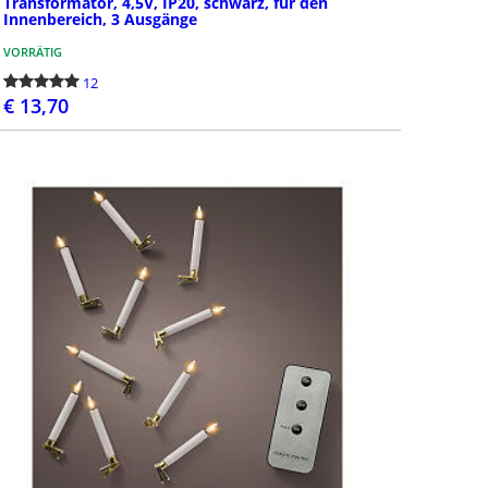
Transformator, 4,5V, IP20, schwarz, für den
Innenbereich, 3 Ausgänge
VORRÄTIG
12
€ 13,70
BESTELLEN