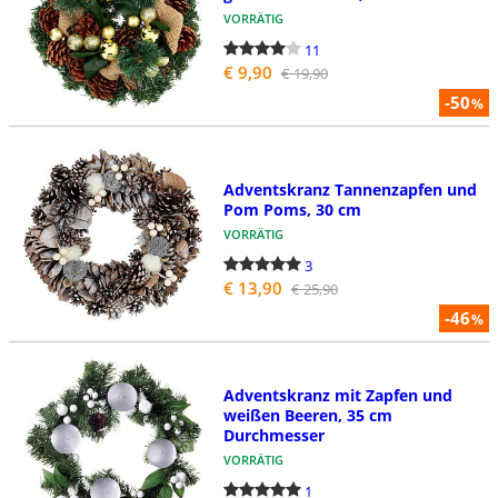
VORRÄTIG
11
€ 9,90
€ 19,90
-50
%
Adventskranz Tannenzapfen und
Pom Poms, 30 cm
VORRÄTIG
3
€ 13,90
€ 25,90
-46
%
Adventskranz mit Zapfen und
weißen Beeren, 35 cm
Durchmesser
VORRÄTIG
1