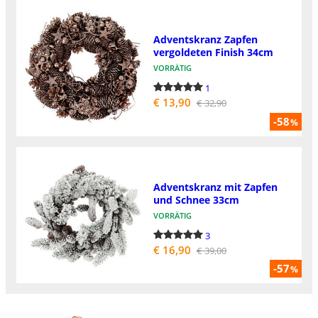
Adventskranz Zapfen
vergoldeten Finish 34cm
VORRÄTIG
1
€ 13,90
€ 32,90
-58
%
Adventskranz mit Zapfen
und Schnee 33cm
VORRÄTIG
3
€ 16,90
€ 39,00
-57
%