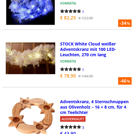
VORRÄTIG
1
€ 82,25
€ 123,90
-34
%
STOCK White Cloud weißer
Adventskranz mit 100 LED-
Leuchten, 270 cm lang
VORRÄTIG
1
€ 78,90
€ 144,90
-46
%
Adventskranz, 4 Sternschnuppen
aus Olivenholz – 16 × 8 cm, für 4
cm Teelichter
AUSVERKAUFT
3
€ 43,90