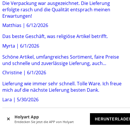
Die Verpackung war ausgezeichnet. Die Lieferung
erfolgte rasch und die Qualität entsprach meinen
Erwartungen!
Matthias
|
6/12/2026
Das beste Geschäft, was religiöse Artikel betrifft.
Myrta
|
6/1/2026
Schöne Artikel, umfangreiches Sortiment, faire Preise
und schnelle und zuverlässige Lieferung, auch...
Christine
|
6/1/2026
Lieferung wie immer sehr schnell. Tolle Ware. Ich freue
mich auf die nächste Lieferung besten Dank.
Lara
|
5/30/2026
Der Ring ist wunderschön , hochwertige Verarbeitung,
feine Gravur, die angegebene Größe passgenau. Der...
Holyart App
HERUNTERLADE
Entdecken Sie jetzt die APP von Holyart
Bernhard
|
5/28/2026