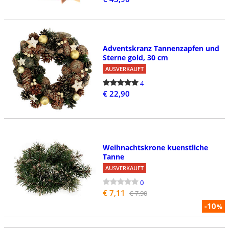
Adventskranz Tannenzapfen und
Sterne gold, 30 cm
AUSVERKAUFT
4
€ 22,90
Weihnachtskrone kuenstliche
Tanne
AUSVERKAUFT
0
€ 7,11
€ 7,90
-10
%