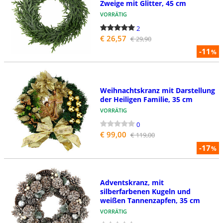
Zweige mit Glitter, 45 cm
VORRÄTIG
2
€ 26,57
€ 29,90
-11
%
Weihnachtskranz mit Darstellung
der Heiligen Familie, 35 cm
VORRÄTIG
0
€ 99,00
€ 119,00
-17
%
Adventskranz, mit
silberfarbenen Kugeln und
weißen Tannenzapfen, 35 cm
VORRÄTIG