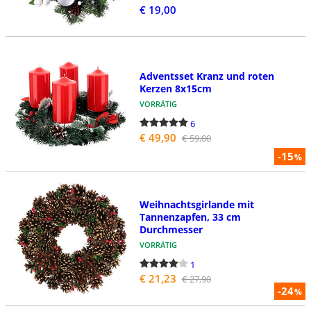
€ 19,00
Adventsset Kranz und roten
Kerzen 8x15cm
VORRÄTIG
6
€ 49,90
€ 59,00
-15
%
Weihnachtsgirlande mit
Tannenzapfen, 33 cm
Durchmesser
VORRÄTIG
1
€ 21,23
€ 27,90
-24
%