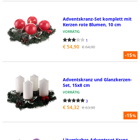
Adventskranz-Set komplett mit
Kerzen rote Blumen, 10 cm
VORRÄTIG
1
€ 54,90
€ 64,90
-15
%
Adventskranz und Glanzkerzen-
Set, 15x8 cm
VORRÄTIG
3
€ 54,32
€ 63,90
-15
%
Liturgisches Adventsset Kranz