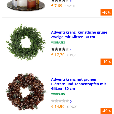
5
€ 7,69
€ 12,90
-40
%
Adventskranz, künstliche grüne
Zweige mit Glitter, 30 cm
VORRÄTIG
4
€ 17,70
€ 19,70
-10
%
Adventskranz mit grűnen
Blättern und Tannenzapfen mit
Glitzer, 30 cm
VORRÄTIG
0
€ 14,90
€ 29,00
-49
%