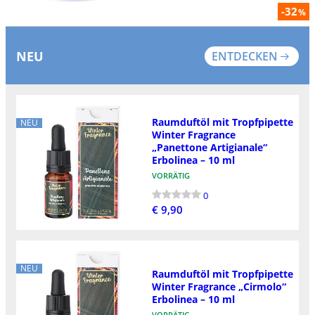
-32
%
NEU
ENTDECKEN
Raumduftöl mit Tropfpipette
NEU
Winter Fragrance
„Panettone Artigianale“
Erbolinea – 10 ml
VORRÄTIG
0
€ 9,90
NEU
Raumduftöl mit Tropfpipette
Winter Fragrance „Cirmolo“
Erbolinea – 10 ml
VORRÄTIG