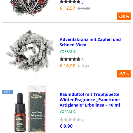
3
€ 12,57
€ 17,90
-30
%
Adventskranz mit Zapfen und
Schnee 33cm
VORRÄTIG
3
€ 16,90
€ 39,00
-57
%
NEU
Raumduftöl mit Tropfpipette
Winter Fragrance „Panettone
Artigianale“ Erbolinea – 10 ml
VORRÄTIG
0
€ 9,90