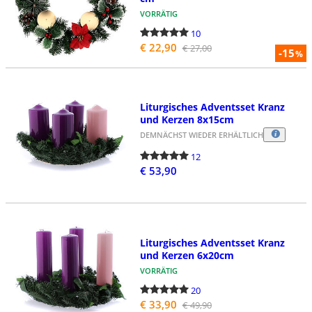
VORRÄTIG
10
€ 22,90
€ 27,00
-15
%
Liturgisches Adventsset Kranz
und Kerzen 8x15cm
DEMNÄCHST WIEDER ERHÄLTLICH
12
€ 53,90
Liturgisches Adventsset Kranz
und Kerzen 6x20cm
VORRÄTIG
20
€ 33,90
€ 49,90