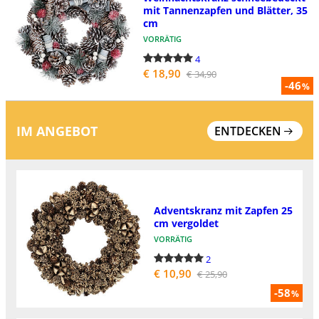
mit Tannenzapfen und Blätter, 35
cm
VORRÄTIG
4
€ 18,90
€ 34,90
-46
%
IM ANGEBOT
ENTDECKEN
Adventskranz mit Zapfen 25
cm vergoldet
VORRÄTIG
2
€ 10,90
€ 25,90
-58
%