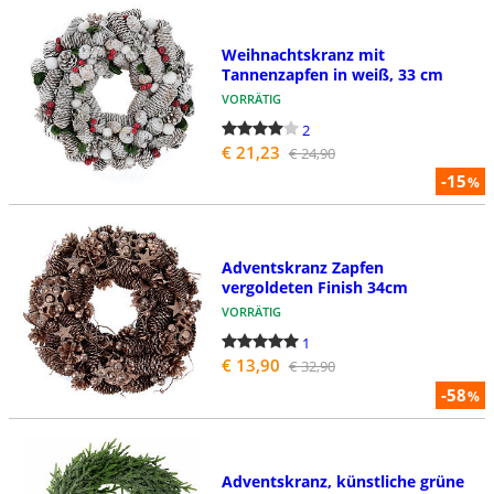
Weihnachtskranz mit
Tannenzapfen in weiß, 33 cm
VORRÄTIG
2
€ 21,23
€ 24,90
-15
%
Adventskranz Zapfen
vergoldeten Finish 34cm
VORRÄTIG
1
€ 13,90
€ 32,90
-58
%
Adventskranz, künstliche grüne