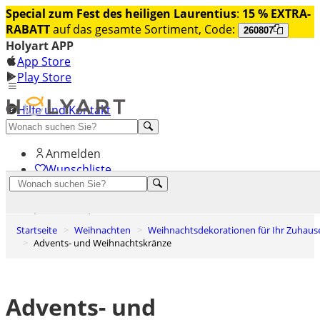
Special zum Fest des heiligen Laurentius
:
15 % EXTRA-
RABATT
auf das gesamte Sortiment, Code:
260807
Holyart APP
App Store
Play Store
Hilfe und Kontakt
Entdecken Sie Premium
Anmelden
Wunschliste
0
Warenkorb
Startseite
Weihnachten
Weihnachtsdekorationen für Ihr Zuhaus
Advents- und Weihnachtskränze
Advents- und