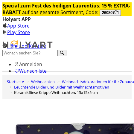
Special zum Fest des heiligen Laurentius
:
15 % EXTRA-
RABATT
auf das gesamte Sortiment, Code:
260807
Holyart APP
App Store
Play Store
Hilfe und Kontakt
Entdecken Sie Premium
Anmelden
Wunschliste
Startseite
Weihnachten
Weihnachtsdekorationen für Ihr Zuhaus
0
Leuchtende Bilder und Bilder mit Weihnachtsmotiven
Warenkorb
Keramikfliese Krippe Weihnachten, 15x15x5 cm