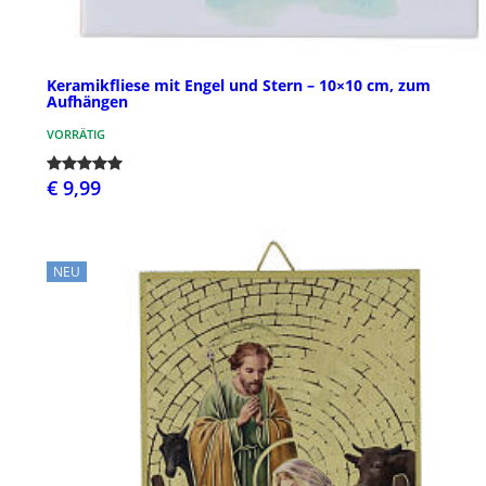
Keramikfliese mit Engel und Stern – 10×10 cm, zum
Aufhängen
VORRÄTIG
€ 9,99
NEU