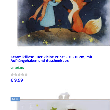
Keramikfliese „Der kleine Prinz“ – 10×10 cm, mit
Aufhängehaken und Geschenkbox
VORRÄTIG
€ 9,99
NEU