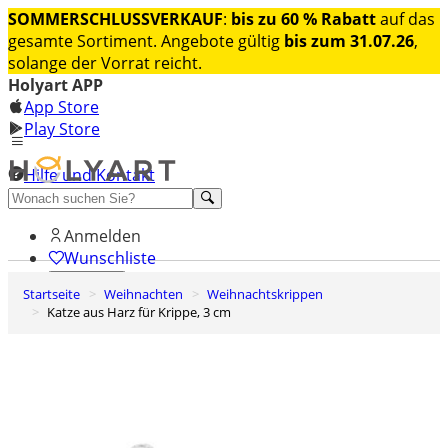
SOMMERSCHLUSSVERKAUF
:
bis zu 60 % Rabatt
auf das
gesamte Sortiment. Angebote gültig
bis zum 31.07.26
,
solange der Vorrat reicht.
Holyart APP
App Store
Play Store
Hilfe und Kontakt
Entdecken Sie Premium
Anmelden
Wunschliste
Startseite
Weihnachten
Weihnachtskrippen
0
Katze aus Harz für Krippe, 3 cm
Warenkorb