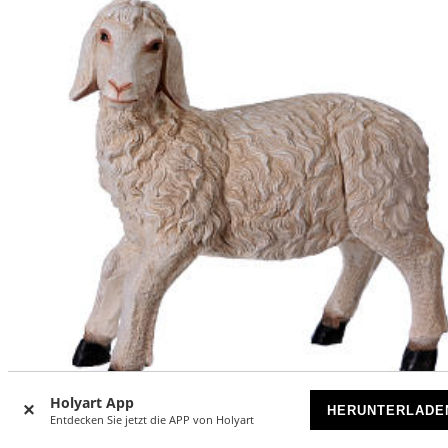
-12
Holyart App
%
HERUNTERLADE
Entdecken Sie jetzt die APP von Holyart
Schaf Harz für Krippe 120/160cm