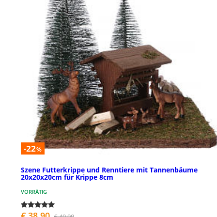
-22
%
Szene Futterkrippe und Renntiere mit Tannenbäume
20x20x20cm für Krippe 8cm
VORRÄTIG
€ 38,90
€ 49,90