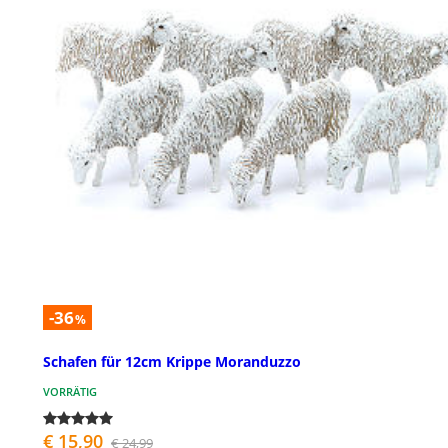
-36
%
Schafen für 12cm Krippe Moranduzzo
VORRÄTIG
€ 15,90
€ 24,99