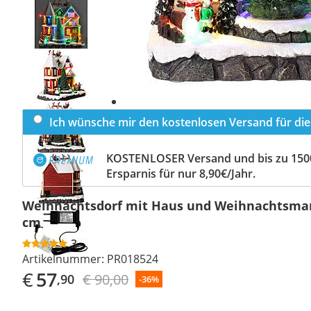
Previous
slide
Next
slide
Ich wünsche mir den kostenlosen Versand für dies
KOSTENLOSER Versand und bis zu 150
Ersparnis für nur 8,90€/Jahr.
Weihnachtsdorf mit Haus und Weihnachtsman
cm
3
Artikelnummer:
PR018524
€
57
€ 90,00
,90
-36%