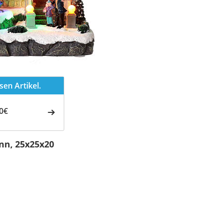
en Artikel.
0€
n, 25x25x20