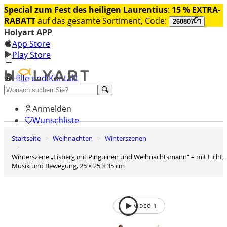
Special zum Fest des heiligen Laurentius
:
15 % EXTRA-
RABATT
auf das gesamte Sortiment, Code:
260807
Holyart APP
App Store
Play Store
Hilfe und Kontakt
Entdecken Sie Premium
Anmelden
Wunschliste
Startseite
Weihnachten
Winterszenen
0
Warenkorb
Winterszene „Eisberg mit Pinguinen und Weihnachtsmann“ – mit Licht,
Musik und Bewegung, 25 × 25 × 35 cm
VIDEO
1