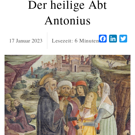
Der heilige Abt
Antonius
Facebook
LinkedI
Twi
17 Januar 2023
Lesezeit:
6
Minuten