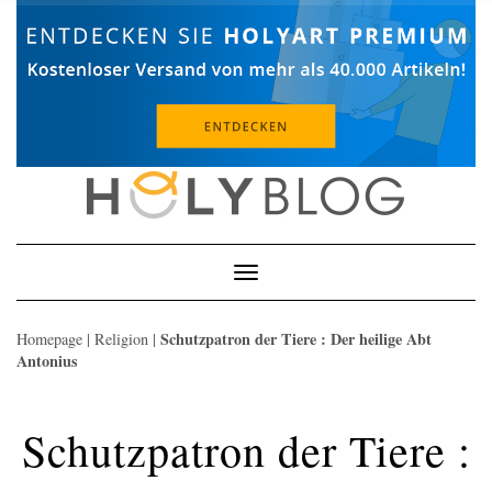
Skip
to
content
Toggle
Navigation
Schutzpatron der Tiere : Der heilige Abt
Homepage
|
Religion
|
Antonius
Schutzpatron der Tiere :